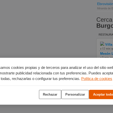
Ebrovisió
Miranda de 
Cerca
Burg
RESTAURA
Villa
a 12 min a
Mesón L
a 5 min ap
Hotel L
a 11 min a
amos cookies propias y de terceros para analizar el uso del sitio we
mostrarte publicidad relacionada con tus preferencias. Puedes acepta
todas, rechazarlas o configurar tus preferencias.
Política de cookies
Rechazar
Personalizar
Aceptar todo