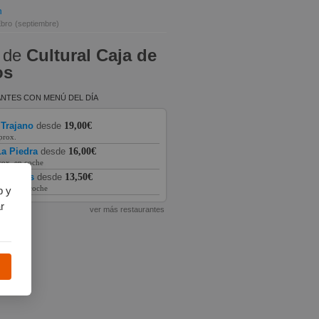
n
Ebro
(septiembre)
 de
Cultural Caja de
os
NTES CON MENÚ DEL DÍA
 Trajano
desde
19,00€
prox.
a Piedra
desde
16,00€
rox. en coche
as Vegas
desde
13,50€
prox. en coche
b y
r
ver más restaurantes