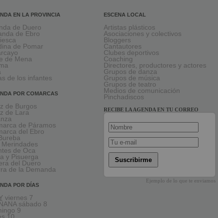
NDA EN LA PROVINCIA
ESCENA LOCAL
nda de Duero
Artistas plásticos
anda de Ebro
Asociaciones y colectivos
viesca
Bloggers
ina de Pomar
Cantautores
larcayo
Clubes deportivos
le de Mena
Coaching
rma
Directores, productores y actores
a
Grupos de danza
as de los infantes
Grupos de música
Grupos de teatro
Medios de comunicación
NDA POR COMARCAS
Pinchadiscos
oz de Burgos
RECIBE LA AGENDA EN TU CORREO
oz de Lara
anza
arca de Páramos
arca del Ebro
Bureba
 Merindades
tes de Oca
a y Pisuerga
Suscribirme
era del Duero
rra de la Demanda
Ejemplo de lo que te enviamos
NDA POR DÍAS
 viernes 7
ÑANA sábado 8
ingo 9
es 10