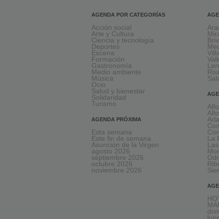
AGENDA POR CATEGORÍAS
AGE
Acción social
Ara
Arte y Cultura
Mir
Ciencia y tecnología
Bri
Deportes
Med
Escena
Vil
Formación
Val
Gastronomía
Le
Medio ambiente
Ro
Música
Sal
Ocio
Salud y bienestar
AGE
Solidaridad
Turismo
Alf
Alf
Arl
AGENDA PRÓXIMA
Com
Esta semana
Com
Este fin de semana
La 
Asunción de la Virgen
Las
agosto 2026
Mon
septiembre 2026
Odr
octubre 2026
Rib
noviembre 2026
Sie
AGE
HOY
MA
dom
lun