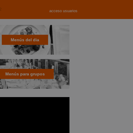
2
acceso usuarios
Menús del dia
Menús para grupos