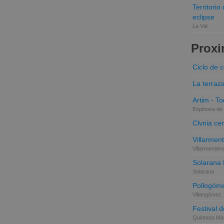
Territori
eclipse
La Vid
Proxi
Ciclo de 
La terraz
Artim - Tod
Espinosa de 
Clvnia cer
Villarmen
Villarmentero
Solarana
Solarana
Pollogóme
Villangómez
Festival d
Quintana Mar