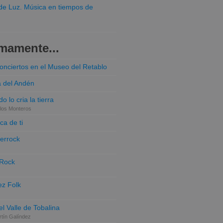
o de Luz. Música en tiempos de
mamente...
conciertos en el Museo del Retablo
a del Andén
o lo cria la tierra
los Monteros
ca de ti
terrock
 Rock
z Folk
el Valle de Tobalina
tín Galíndez