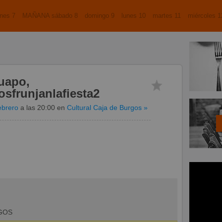
nes 7
MAÑANA sábado 8
domingo 9
lunes 10
martes 11
miércoles 1
uapo,
sfrunjanlafiesta2
ebrero
a las 20:00
en
Cultural Caja de Burgos
»
RGOS