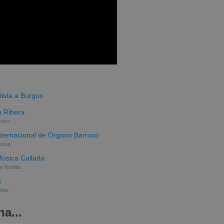
lista a Burgos
 Ribera
uero
Internacional de Órgano Barroco
omar
Música Callada
e Rodilla
k
eba
a...