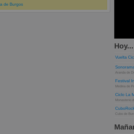
ja de Burgos
Hoy...
Vuelta Cic
Sonorama
Aranda de D
Festival 
Medina de P
Ciclo La 
Monasterio d
CuboRoc
Cubo de Bur
Mañan