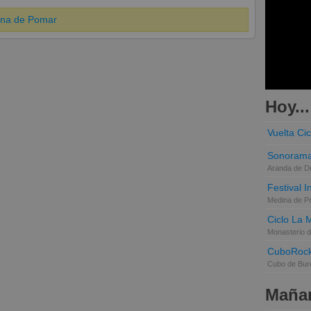
ina de Pomar
Hoy...
Vuelta Cic
Sonorama
Aranda de D
Festival 
Medina de P
Ciclo La 
Monasterio d
CuboRoc
Cubo de Bur
Mañan