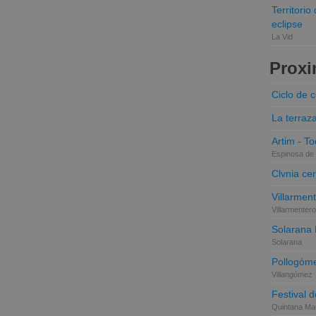
Territori
eclipse
La Vid
Proxi
Ciclo de 
La terraz
Artim - Tod
Espinosa de 
Clvnia cer
Villarmen
Villarmentero
Solarana
Solarana
Pollogóme
Villangómez
Festival d
Quintana Mar