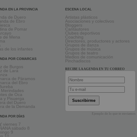
NDA EN LA PROVINCIA
ESCENA LOCAL
nda de Duero
Artistas plásticos
anda de Ebro
Asociaciones y colectivos
viesca
Bloggers
ina de Pomar
Cantautores
larcayo
Clubes deportivos
le de Mena
Coaching
rma
Directores, productores y actores
a
Grupos de danza
as de los infantes
Grupos de música
Grupos de teatro
Medios de comunicación
NDA POR COMARCAS
Pinchadiscos
oz de Burgos
RECIBE LA AGENDA EN TU CORREO
oz de Lara
anza
arca de Páramos
arca del Ebro
Bureba
 Merindades
tes de Oca
a y Pisuerga
Suscribirme
era del Duero
rra de la Demanda
Ejemplo de lo que te enviamos
NDA POR DÍAS
 viernes 7
ÑANA sábado 8
ingo 9
es 10