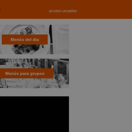
2
acceso usuarios
Menús del dia
Menús para grupos