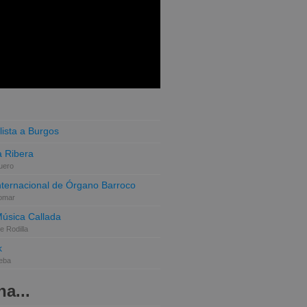
lista a Burgos
 Ribera
uero
Internacional de Órgano Barroco
omar
Música Callada
e Rodilla
k
eba
a...