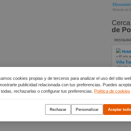
Ebrovisió
Miranda de 
Cerca
de P
RESTAURA
Hote
a 48 min a
Villa Tr
a 51 min a
Mesón L
a 52 min a
amos cookies propias y de terceros para analizar el uso del sitio we
mostrarte publicidad relacionada con tus preferencias. Puedes acepta
todas, rechazarlas o configurar tus preferencias.
Política de cookies
Rechazar
Personalizar
Aceptar todo