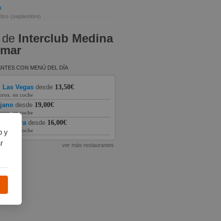
n
Ebro
(septiembre)
 de
Interclub Medina
omar
NTES CON MENÚ DEL DÍA
l Las Vegas
desde
13,50€
prox. en coche
ajano
desde
19,00€
prox. en coche
a Piedra
desde
16,00€
prox. en coche
b y
r
ver más restaurantes