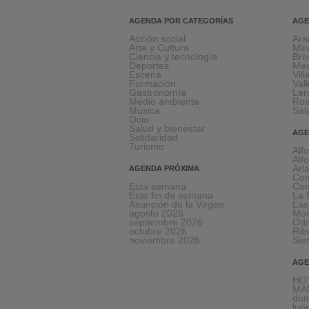
AGENDA POR CATEGORÍAS
AGE
Acción social
Ara
Arte y Cultura
Mir
Ciencia y tecnología
Bri
Deportes
Med
Escena
Vil
Formación
Val
Gastronomía
Le
Medio ambiente
Ro
Música
Sal
Ocio
Salud y bienestar
AGE
Solidaridad
Turismo
Alf
Alf
Arl
AGENDA PRÓXIMA
Com
Esta semana
Com
Este fin de semana
La 
Asunción de la Virgen
Las
agosto 2026
Mon
septiembre 2026
Odr
octubre 2026
Rib
noviembre 2026
Sie
AGE
HOY
MA
dom
lun