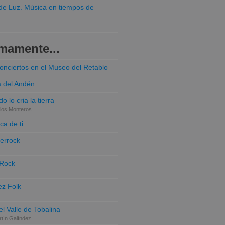
o de Luz. Música en tiempos de
mamente...
conciertos en el Museo del Retablo
a del Andén
o lo cria la tierra
los Monteros
ca de ti
terrock
 Rock
z Folk
el Valle de Tobalina
tín Galíndez