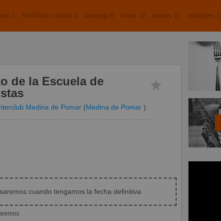
nes 7
MAÑANA sábado 8
domingo 9
lunes 10
martes 11
miércoles 1
o de la Escuela de
stas
nterclub Medina de Pomar
(
Medina de Pomar
)
isaremos cuando tengamos la fecha definitiva
iaremos