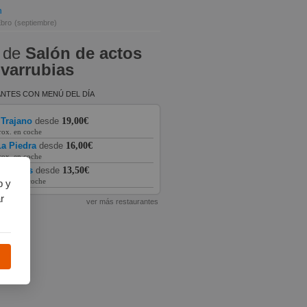
n
Ebro
(septiembre)
 de
Salón de actos
varrubias
NTES CON MENÚ DEL DÍA
 Trajano
desde
19,00€
rox. en coche
a Piedra
desde
16,00€
rox. en coche
as Vegas
desde
13,50€
prox. en coche
b y
r
ver más restaurantes