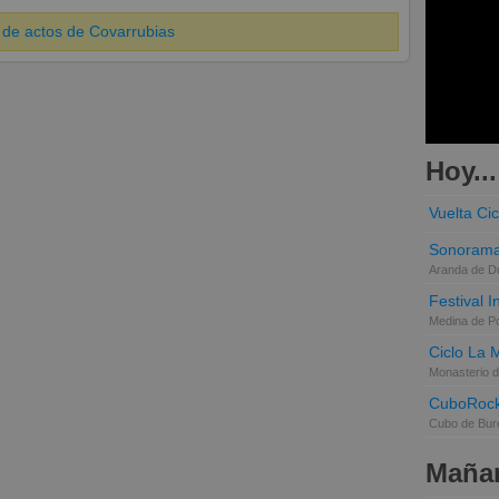
 de actos de Covarrubias
Hoy...
Vuelta Cic
Sonorama
Aranda de D
Festival 
Medina de P
Ciclo La 
Monasterio d
CuboRoc
Cubo de Bur
Mañan