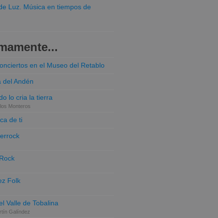
o de Luz. Música en tiempos de
mamente...
conciertos en el Museo del Retablo
a del Andén
o lo cria la tierra
los Monteros
ca de ti
terrock
 Rock
z Folk
el Valle de Tobalina
tín Galíndez