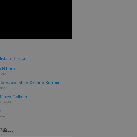
lista a Burgos
 Ribera
uero
Internacional de Órgano Barroco
omar
Música Callada
e Rodilla
k
eba
a...