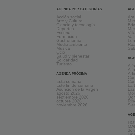
AGENDA POR CATEGORÍAS
AGE
Acción social
Ara
Arte y Cultura
Mir
Ciencia y tecnología
Bri
Deportes
Med
Escena
Vil
Formación
Val
Gastronomía
Le
Medio ambiente
Ro
Música
Sal
Ocio
Salud y bienestar
AGE
Solidaridad
Turismo
Alf
Alf
Arl
AGENDA PRÓXIMA
Com
Esta semana
Com
Este fin de semana
La 
Asunción de la Virgen
Las
agosto 2026
Mon
septiembre 2026
Odr
octubre 2026
Rib
noviembre 2026
Sie
AGE
HOY
MA
dom
lun