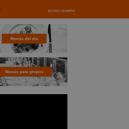
2
acceso usuarios
Menús del dia
Menús para grupos