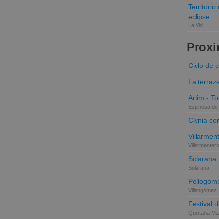
Territori
eclipse
La Vid
Proxi
Ciclo de 
La terraz
Artim - Tod
Espinosa de 
Clvnia cer
Villarmen
Villarmentero
Solarana
Solarana
Pollogóme
Villangómez
Festival d
Quintana Mar