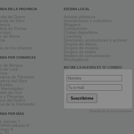
NDA EN LA PROVINCIA
ESCENA LOCAL
nda de Duero
Artistas plásticos
anda de Ebro
Asociaciones y colectivos
viesca
Bloggers
ina de Pomar
Cantautores
larcayo
Clubes deportivos
le de Mena
Coaching
rma
Directores, productores y actores
a
Grupos de danza
as de los infantes
Grupos de música
Grupos de teatro
Medios de comunicación
NDA POR COMARCAS
Pinchadiscos
oz de Burgos
RECIBE LA AGENDA EN TU CORREO
oz de Lara
anza
arca de Páramos
arca del Ebro
Bureba
 Merindades
tes de Oca
a y Pisuerga
Suscribirme
era del Duero
rra de la Demanda
Ejemplo de lo que te enviamos
NDA POR DÍAS
 viernes 7
ÑANA sábado 8
ingo 9
es 10