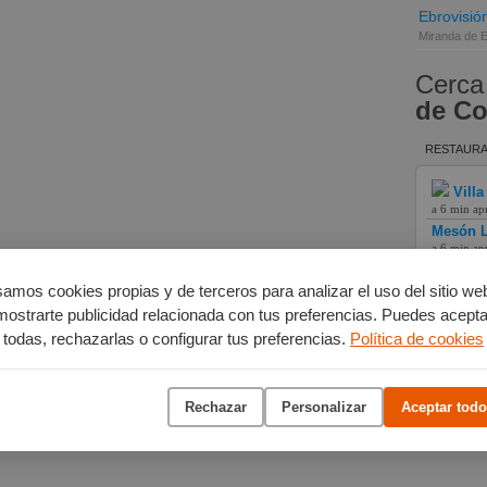
Ebrovisió
Miranda de 
Cerca
de Co
RESTAURA
Villa
a 6 min ap
Mesón L
a 6 min ap
Hotel L
a 18 min a
amos cookies propias y de terceros para analizar el uso del sitio we
mostrarte publicidad relacionada con tus preferencias. Puedes acepta
todas, rechazarlas o configurar tus preferencias.
Política de cookies
Rechazar
Personalizar
Aceptar todo