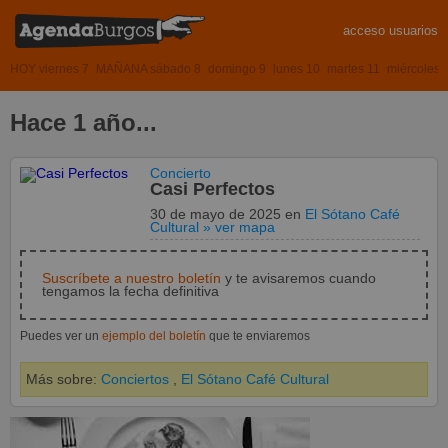
acceso usuarios
HOY viernes 7
MAÑANA sábado 8
domingo 9
lunes 10
martes 11
miércoles 
Hace 1 año...
Concierto
Casi Perfectos
30 de mayo de 2025
en
El Sótano Café
Cultural
» ver mapa
Suscríbete a nuestro boletín
y te avisaremos cuando
tengamos la fecha definitiva
Puedes ver un
ejemplo del boletín
que te enviaremos
Más sobre:
Conciertos
,
El Sótano Café Cultural