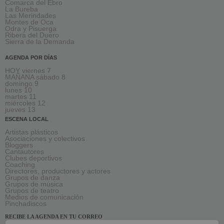
Comarca del Ebro
La Bureba
Las Merindades
Montes de Oca
Odra y Pisuerga
Ribera del Duero
Sierra de la Demanda
AGENDA POR DÍAS
HOY viernes 7
MAÑANA sábado 8
domingo 9
lunes 10
martes 11
miércoles 12
jueves 13
ESCENA LOCAL
Artistas plásticos
Asociaciones y colectivos
Bloggers
Cantautores
Clubes deportivos
Coaching
Directores, productores y actores
Grupos de danza
Grupos de música
Grupos de teatro
Medios de comunicación
Pinchadiscos
RECIBE LA AGENDA EN TU CORREO