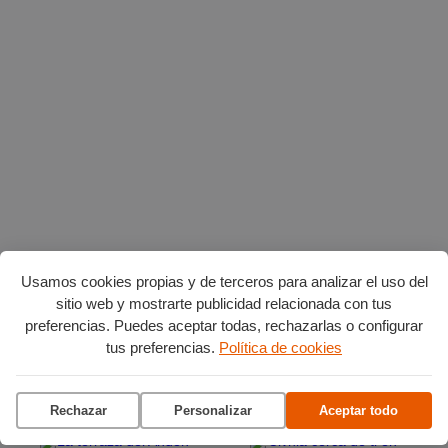
Usamos cookies propias y de terceros para analizar el uso del
sitio web y mostrarte publicidad relacionada con tus
Planes en agosto
por Burgos
preferencias. Puedes aceptar todas, rechazarlas o configurar
tus preferencias.
Política de cookies
Vuelta Ciclista a Burgos
Ciclo de conciertos en el
Rechazar
Personalizar
Aceptar todo
Museo del Retablo