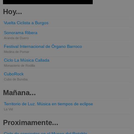
Hoy...
Vuelta Ciclista a Burgos
Sonorama Ribera
Aranda de Duero
Festival Internacional de Órgano Barroco
Medina de Pomar
Ciclo La Música Callada
Monasterio de Rodilla
CuboRock
Cubo de Bureba
Mañana...
Territorio de Luz. Música en tiempos de eclipse
La Vid
Proximamente...
Ciclo de conciertos en el Museo del Retablo