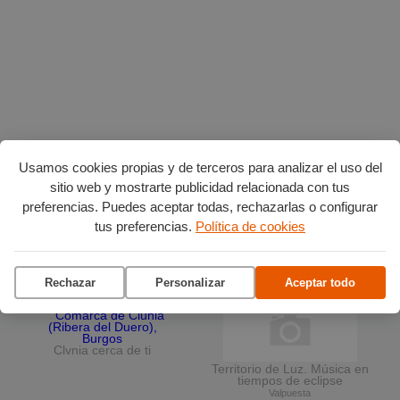
Usamos cookies propias y de terceros para analizar el uso del
sitio web y mostrarte publicidad relacionada con tus
Planes en agosto
por Burgos
preferencias. Puedes aceptar todas, rechazarlas o configurar
tus preferencias.
Política de cookies
La terraza del Andén
Ciclo de conciertos en el
Rechazar
Personalizar
Aceptar todo
Museo del Retablo
Clvnia cerca de ti
Territorio de Luz. Música en
tiempos de eclipse
Valpuesta