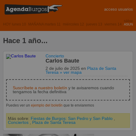
acceso usuarios
sábado
HOY lunes 10
MAÑANA martes 11
miércoles 12
jueves 13
viernes 14
ASUNCI
Hace 1 año...
Concierto
Carlos Baute
2 de julio de 2025
en
Plaza de Santa
Teresa
» ver mapa
Suscríbete a nuestro boletín
y te avisaremos cuando
tengamos la fecha definitiva
Puedes ver un
ejemplo del boletín
que te enviaremos
Más sobre:
Fiestas de Burgos: San Pedro y San Pablo
,
Conciertos
,
Plaza de Santa Teresa