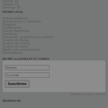
viernes 14
sábado 15
domingo 16
ESCENA LOCAL
Artistas plásticos
Asociaciones y colectivos
Bloggers
Cantautores
Clubes deportivos
Coaching
Directores, productores y actores
Grupos de danza
Grupos de música
Grupos de teatro
Medios de comunicación
Pinchadiscos
RECIBE LA AGENDA EN TU CORREO
Suscribirme
Ejemplo de lo que te enviamos
SÍGUENOS EN