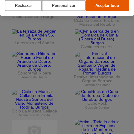
Rechazar
Personalizar
Aceptar todo
Vuelta Ciclista a Burgos
Ciclo de conciertos en el
Museo del Retablo
La terraza del Andén
Clvnia cerca de ti
Sonorama Ribera
Festival Internacional de
Aranda de Duero
Órgano Barroco
Medina de Pomar
CuboRock
Cubo de Bureba
Ciclo La Música Callada
Monasterio de Rodilla