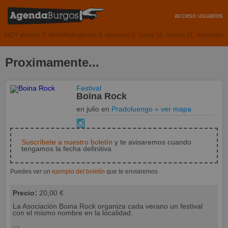
acceso usuarios
HOY viernes 7
MAÑANA sábado 8
domingo 9
lunes 10
martes 11
miércoles 
Proximamente...
Festival
Boina Rock
en julio
en
Pradoluengo
» ver mapa
Suscríbete a nuestro boletín
y te avisaremos cuando
tengamos la fecha definitiva
Puedes ver un
ejemplo del boletín
que te enviaremos
Precio:
20,00 €
La Asociación Boina Rock organiza cada verano un festival
con el mismo nombre en la localidad.