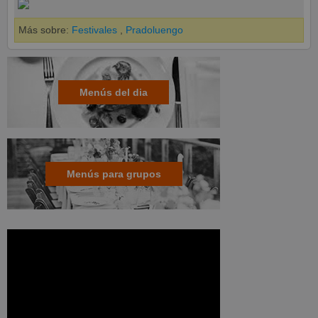
Más sobre:
Festivales
,
Pradoluengo
Menús del dia
Menús para grupos