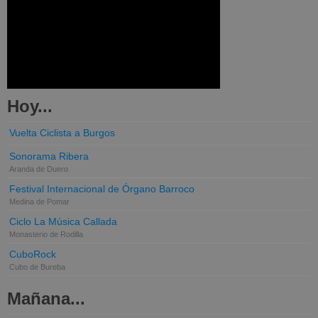
Hoy...
Vuelta Ciclista a Burgos
Sonorama Ribera
Aranda de Duero
Festival Internacional de Órgano Barroco
Medina de Pomar
Ciclo La Música Callada
Monasterio de Rodilla
CuboRock
Cubo de Bureba
Mañana...