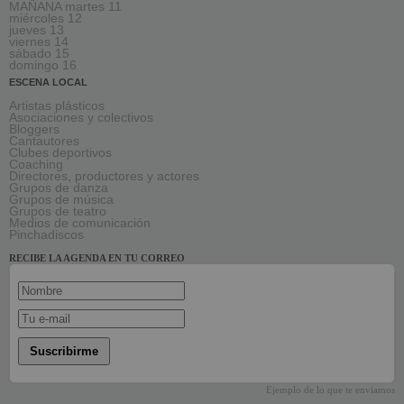
MAÑANA martes 11
miércoles 12
jueves 13
viernes 14
sábado 15
domingo 16
ESCENA LOCAL
Artistas plásticos
Asociaciones y colectivos
Bloggers
Cantautores
Clubes deportivos
Coaching
Directores, productores y actores
Grupos de danza
Grupos de música
Grupos de teatro
Medios de comunicación
Pinchadiscos
RECIBE LA AGENDA EN TU CORREO
Suscribirme
Ejemplo de lo que te enviamos