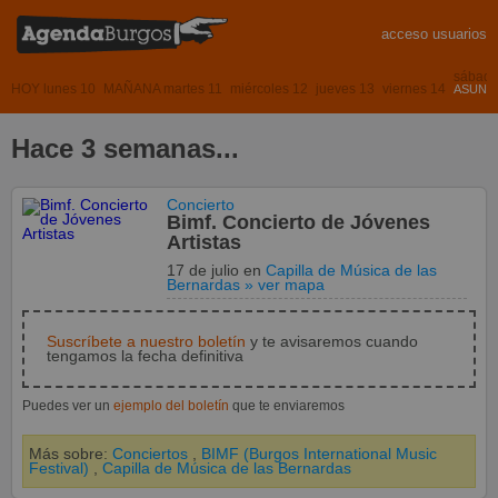
acceso usuarios
sábado
HOY lunes 10
MAÑANA martes 11
miércoles 12
jueves 13
viernes 14
ASUNCI
Hace 3 semanas...
Concierto
Bimf. Concierto de Jóvenes
Artistas
17 de julio
en
Capilla de Música de las
Bernardas
» ver mapa
Suscríbete a nuestro boletín
y te avisaremos cuando
tengamos la fecha definitiva
Puedes ver un
ejemplo del boletín
que te enviaremos
Más sobre:
Conciertos
,
BIMF (Burgos International Music
Festival)
,
Capilla de Música de las Bernardas