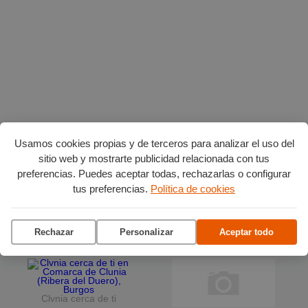
Usamos cookies propias y de terceros para analizar el uso del
sitio web y mostrarte publicidad relacionada con tus
preferencias. Puedes aceptar todas, rechazarlas o configurar
Planes en agosto
por Burgos
tus preferencias.
Política de cookies
La terraza del Andén
Rechazar
Personalizar
Aceptar todo
Ciclo de conciertos en el
Museo del Retablo
Clvnia cerca de ti