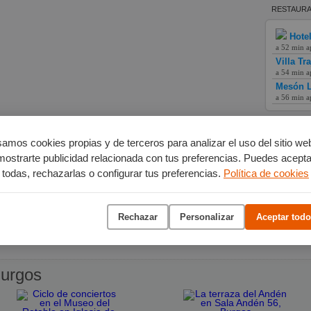
RESTAURA
Hote
a 52 min a
Villa Tr
a 54 min a
Mesón L
a 56 min a
amos cookies propias y de terceros para analizar el uso del sitio we
mostrarte publicidad relacionada con tus preferencias. Puedes acepta
todas, rechazarlas o configurar tus preferencias.
Política de cookies
Rechazar
Personalizar
Aceptar todo
urgos