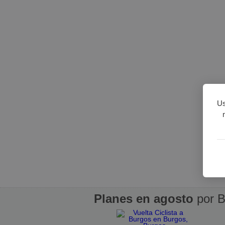
Us
Planes en agosto
por B