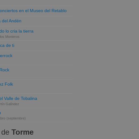
conciertos en el Museo del Retablo
a del Andén
o lo cria la tierra
los Monteros
ca de ti
terrock
 Rock
z Folk
el Valle de Tobalina
tín Galíndez
n
Ebro
(septiembre)
 de
Torme