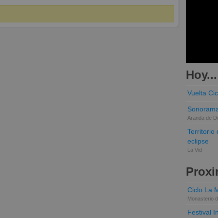
Hoy...
Vuelta Cic
Sonorama
Aranda de D
Territori
eclipse
La Vid
Proxi
Ciclo La 
Monasterio d
Festival 