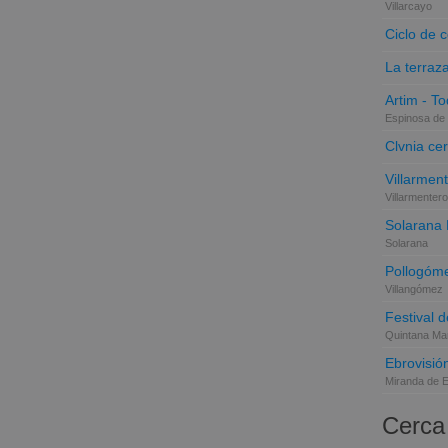
Villarcayo
Ciclo de 
La terraz
Artim - Tod
Espinosa de 
Clvnia cer
Villarmen
Villarmentero
Solarana
Solarana
Pollogóme
Villangómez
Festival d
Quintana Mar
Ebrovisió
Miranda de 
Cerca