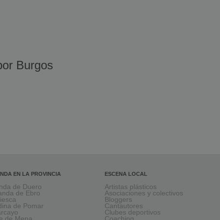
or Burgos
NDA EN LA PROVINCIA
ESCENA LOCAL
nda de Duero
Artistas plásticos
anda de Ebro
Asociaciones y colectivos
viesca
Bloggers
ina de Pomar
Cantautores
larcayo
Clubes deportivos
le de Mena
Coaching