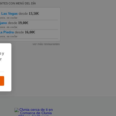
NTES CON MENÚ DEL DÍA
l Las Vegas
desde
13,50€
prox. en coche
ajano
desde
19,00€
prox. en coche
a Piedra
desde
16,00€
prox. en coche
ver más restaurantes
b y
r