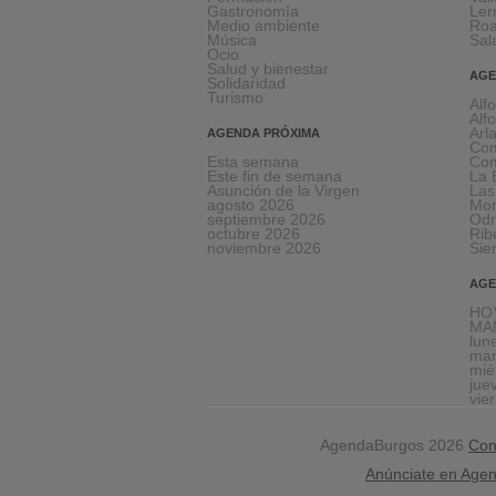
Gastronomía
Le
Medio ambiente
Ro
Música
Sal
Ocio
Salud y bienestar
AGE
Solidaridad
Turismo
Alf
Alf
Arl
AGENDA PRÓXIMA
Com
Esta semana
Com
Este fin de semana
La 
Asunción de la Virgen
Las
agosto 2026
Mon
septiembre 2026
Odr
octubre 2026
Rib
noviembre 2026
Sie
AGE
HOY
MA
lun
mar
mié
jue
vie
AgendaBurgos 2026
Con
Anúnciate en Age