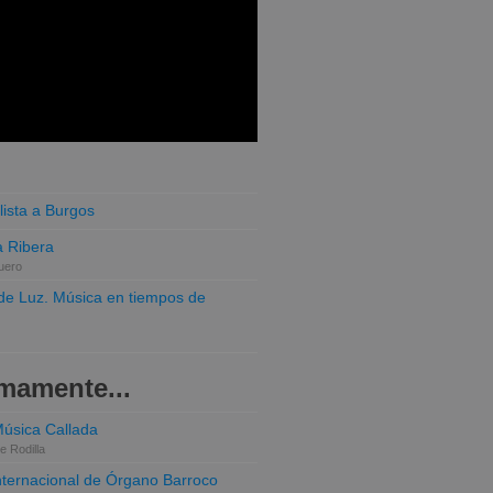
lista a Burgos
 Ribera
uero
o de Luz. Música en tiempos de
mamente...
Música Callada
e Rodilla
Internacional de Órgano Barroco