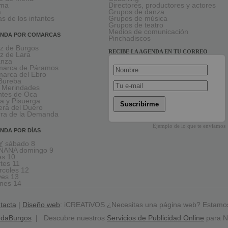
rma
Directores, productores y actores
a
Grupos de danza
as de los infantes
Grupos de música
Grupos de teatro
Medios de comunicación
NDA POR COMARCAS
Pinchadiscos
oz de Burgos
RECIBE LA AGENDA EN TU CORREO
oz de Lara
anza
arca de Páramos
arca del Ebro
Bureba
 Merindades
tes de Oca
a y Pisuerga
Suscribirme
era del Duero
rra de la Demanda
Ejemplo de lo que te enviamos
NDA POR DÍAS
 sábado 8
ÑANA domingo 9
es 10
tes 11
rcoles 12
ves 13
rnes 14
tacta
|
Diseño web
: iCREATiVOS ¿Necesitas una página web? Estamo
ndaBurgos
| Descubre nuestros
Servicios de Publicidad Online
para N