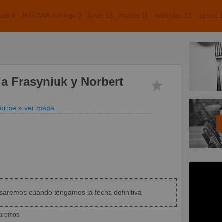
ado 8
MAÑANA domingo 9
lunes 10
martes 11
miércoles 12
jueves 
a Frasyniuk y Norbert
Torme
» ver mapa
isaremos cuando tengamos la fecha definitiva
iaremos