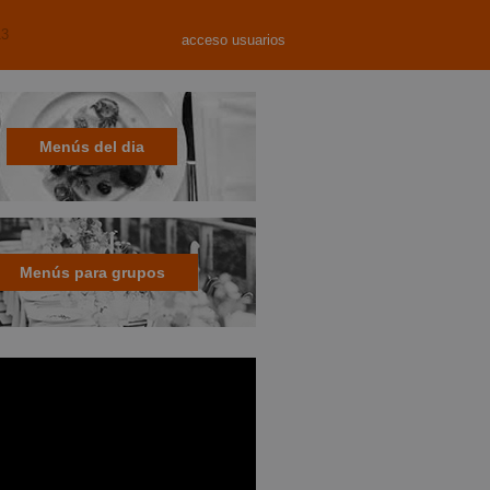
13
acceso usuarios
Menús del dia
Menús para grupos