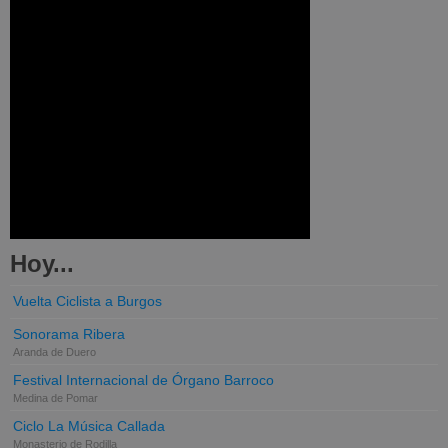
Hoy...
Vuelta Ciclista a Burgos
Sonorama Ribera
Aranda de Duero
Festival Internacional de Órgano Barroco
Medina de Pomar
Ciclo La Música Callada
Monasterio de Rodilla