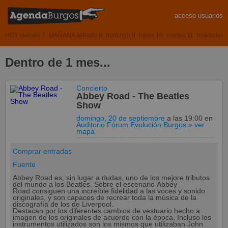
acceso usuarios
HOY viernes 7
MAÑANA sábado 8
domingo 9
lunes 10
martes 11
miércoles 
Dentro de 1 mes...
Concierto
Abbey Road - The Beatles
Show
domingo, 20 de septiembre
a las 19:00
en
Auditorio Fórum Evolución Burgos
» ver
mapa
Comprar entradas
Fuente
Abbey Road es, sin lugar a dudas, uno de los mejore tributos
del mundo a los Beatles. Sobre el escenario Abbey
Road consiguen una increíble fidelidad a las voces y sonido
originales, y son capaces de recrear toda la música de la
discografía de los de Liverpool.
Destacan por los diferentes cambios de vestuario hecho a
imagen de los originales de acuerdo con la época. Incluso los
instrumentos utilizados son los mismos que utilizaban John