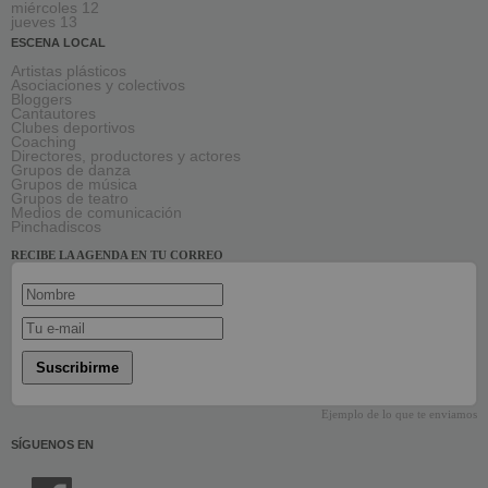
miércoles 12
jueves 13
ESCENA LOCAL
Artistas plásticos
Asociaciones y colectivos
Bloggers
Cantautores
Clubes deportivos
Coaching
Directores, productores y actores
Grupos de danza
Grupos de música
Grupos de teatro
Medios de comunicación
Pinchadiscos
RECIBE LA AGENDA EN TU CORREO
Suscribirme
Ejemplo de lo que te enviamos
SÍGUENOS EN