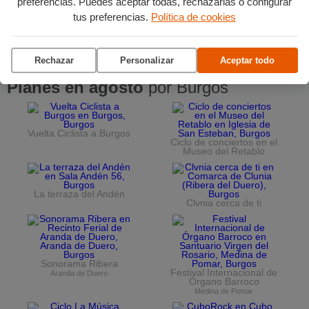
preferencias. Puedes aceptar todas, rechazarlas o configurar
tus preferencias.
Política de cookies
Rechazar
Personalizar
Aceptar todo
Planes en agosto
por Burgos
Vuelta Ciclista a Burgos
Ciclo de conciertos en el
Museo del Retablo
La terraza del Andén
Clvnia cerca de ti
Sonorama Ribera
Festival Internacional de
Aranda de Duero
Órgano Barroco
Medina de Pomar