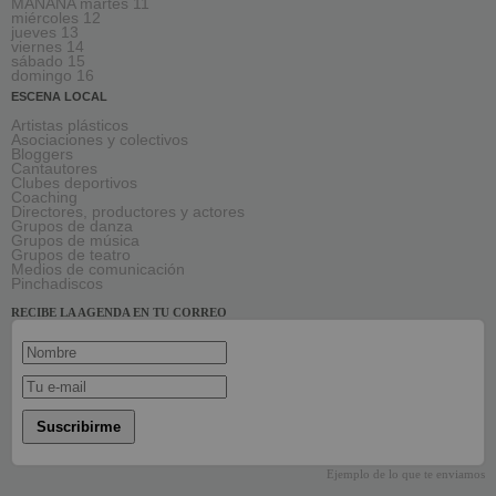
MAÑANA martes 11
miércoles 12
jueves 13
viernes 14
sábado 15
domingo 16
ESCENA LOCAL
Artistas plásticos
Asociaciones y colectivos
Bloggers
Cantautores
Clubes deportivos
Coaching
Directores, productores y actores
Grupos de danza
Grupos de música
Grupos de teatro
Medios de comunicación
Pinchadiscos
RECIBE LA AGENDA EN TU CORREO
Suscribirme
Ejemplo de lo que te enviamos