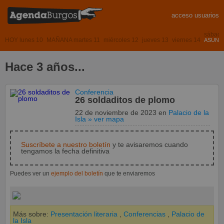
acceso usuarios
sábado
HOY lunes 10
MAÑANA martes 11
miércoles 12
jueves 13
viernes 14
ASUNCI
Hace 3 años...
Conferencia
26 soldaditos de plomo
22 de noviembre de 2023
en
Palacio de la
Isla
» ver mapa
Suscríbete a nuestro boletín
y te avisaremos cuando
tengamos la fecha definitiva
Puedes ver un
ejemplo del boletín
que te enviaremos
Más sobre:
Presentación literaria
,
Conferencias
,
Palacio de
la Isla