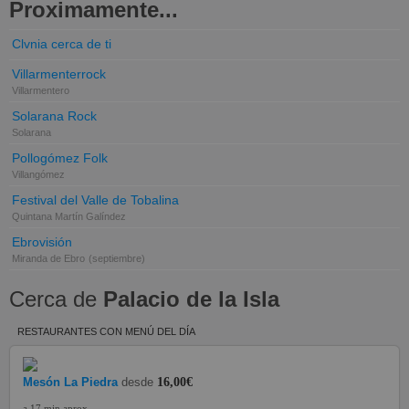
Proximamente...
Clvnia cerca de ti
Villarmenterrock
Villarmentero
Solarana Rock
Solarana
Pollogómez Folk
Villangómez
Festival del Valle de Tobalina
Quintana Martín Galíndez
Ebrovisión
Miranda de Ebro
(septiembre)
Cerca de
Palacio de la Isla
RESTAURANTES CON MENÚ DEL DÍA
Mesón La Piedra
desde
16,00€
a 17 min aprox.