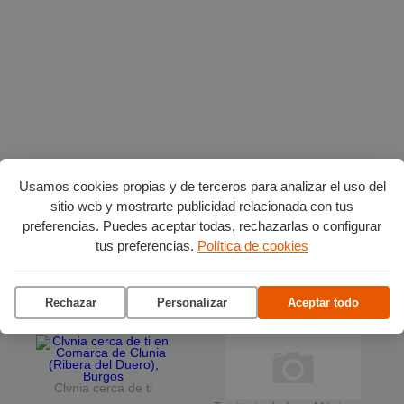
Usamos cookies propias y de terceros para analizar el uso del
sitio web y mostrarte publicidad relacionada con tus
preferencias. Puedes aceptar todas, rechazarlas o configurar
Planes en agosto
por Burgos
tus preferencias.
Política de cookies
La terraza del Andén
Rechazar
Personalizar
Aceptar todo
Ciclo de conciertos en el
Museo del Retablo
Clvnia cerca de ti