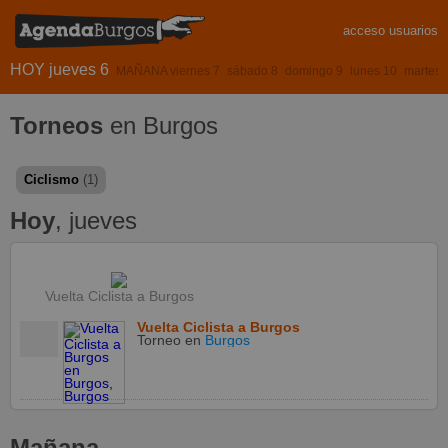
acceso usuarios
HOY jueves 6
MAÑANA viernes 7
sábado 8
domingo 9
lunes 10
martes 
Torneos
en Burgos
Ciclismo
(1)
Hoy
, jueves
Vuelta Ciclista a Burgos
Vuelta Ciclista a Burgos
Torneo
en
Burgos
Mañana