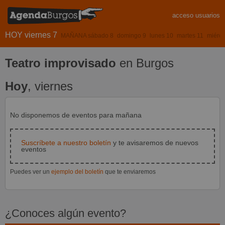
acceso usuarios
HOY viernes 7
MAÑANA sábado 8
domingo 9
lunes 10
martes 11
miérco
Teatro improvisado
en Burgos
Hoy
, viernes
No disponemos de eventos para mañana
Suscríbete a nuestro boletín
y te avisaremos de nuevos
eventos
Puedes ver un
ejemplo del boletín
que te enviaremos
¿Conoces algún evento?