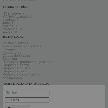
AGENDA POR DÍAS
HOY viernes 7
MAÑANA sábado 8
domingo 9
lunes 10
martes 11
miércoles 12
jueves 13
ESCENA LOCAL
Artistas plásticos
Asociaciones y colectivos
Bloggers
Cantautores
Clubes deportivos
Coaching
Directores, productores y actores
Grupos de danza
Grupos de música
Grupos de teatro
Medios de comunicación
Pinchadiscos
RECIBE LA AGENDA EN TU CORREO