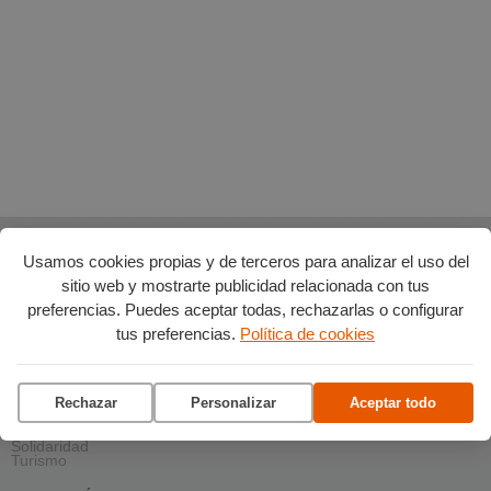
Usamos cookies propias y de terceros para analizar el uso del
AGENDA POR CATEGORÍAS
sitio web y mostrarte publicidad relacionada con tus
Acción social
Arte y Cultura
preferencias. Puedes aceptar todas, rechazarlas o configurar
Ciencia y tecnología
tus preferencias.
Política de cookies
Deportes
Escena
Formación
Gastronomía
Medio ambiente
Rechazar
Personalizar
Aceptar todo
Música
Ocio
Salud y bienestar
Solidaridad
Turismo