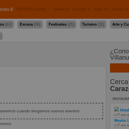
eves 6
MAÑANA viernes 7
sábado 8
domingo 9
lunes 10
martes 11
dos
(61)
Escena
(56)
Festivales
(21)
Turismo
(11)
Arte y Cu
)
¿Conoc
Villan
Cerca
Caraz
RESTAURA
Hote
isaremos cuando tengamos nuevos eventos
a 37 min a
Mesón L
iaremos
a 37 min a