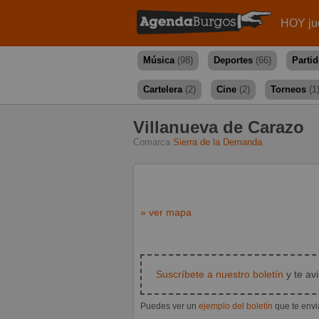
HOY ju
Música
(98)
Deportes
(66)
Parti
Cartelera
(2)
Cine
(2)
Torneos
(1
Villanueva de Carazo
Comarca
Sierra de la Demanda
» ver mapa
Suscríbete a nuestro boletín
y te av
Puedes ver un
ejemplo del boletín
que te env