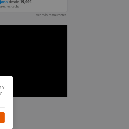
ajano
desde
19,00€
prox. en coche
ver más restaurantes
b y
r