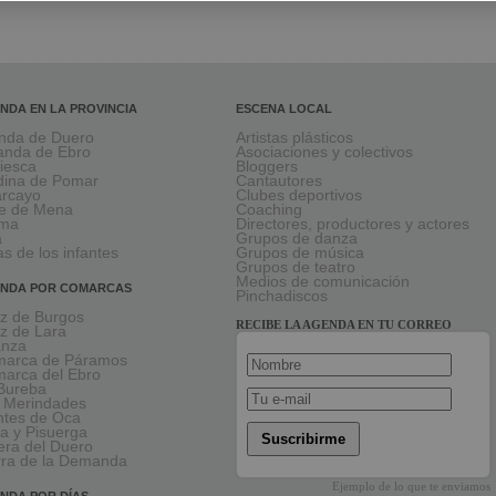
NDA EN LA PROVINCIA
ESCENA LOCAL
nda de Duero
Artistas plásticos
anda de Ebro
Asociaciones y colectivos
viesca
Bloggers
ina de Pomar
Cantautores
larcayo
Clubes deportivos
le de Mena
Coaching
rma
Directores, productores y actores
a
Grupos de danza
as de los infantes
Grupos de música
Grupos de teatro
Medios de comunicación
NDA POR COMARCAS
Pinchadiscos
oz de Burgos
RECIBE LA AGENDA EN TU CORREO
oz de Lara
anza
arca de Páramos
arca del Ebro
Bureba
 Merindades
tes de Oca
a y Pisuerga
Suscribirme
era del Duero
rra de la Demanda
Ejemplo de lo que te enviamos
NDA POR DÍAS