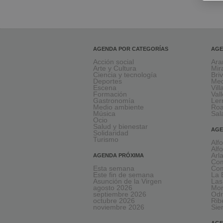
AGENDA POR CATEGORÍAS
AGE
Acción social
Ara
Arte y Cultura
Mir
Ciencia y tecnología
Bri
Deportes
Med
Escena
Vil
Formación
Val
Gastronomía
Le
Medio ambiente
Ro
Música
Sal
Ocio
Salud y bienestar
AGE
Solidaridad
Turismo
Alf
Alf
Arl
AGENDA PRÓXIMA
Com
Esta semana
Com
Este fin de semana
La 
Asunción de la Virgen
Las
agosto 2026
Mon
septiembre 2026
Odr
octubre 2026
Rib
noviembre 2026
Sie
AGE