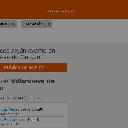
acceso usuarios
ltura
(10)
Formación
(10)
es algún evento en
ueva de Carazo?
Publica un evento
 de
Villanueva de
o
NTES CON MENÚ DEL DÍA
l Las Vegas
desde
13,50€
prox. en coche
a Piedra
desde
16,00€
prox. en coche