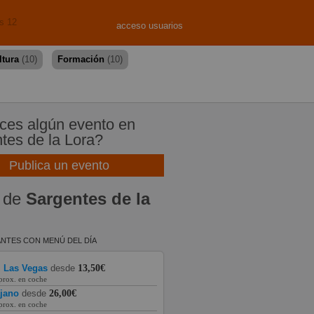
s 12
acceso usuarios
ltura
(10)
Formación
(10)
es algún evento en
tes de la Lora?
Publica un evento
 de
Sargentes de la
NTES CON MENÚ DEL DÍA
l Las Vegas
desde
13,50€
prox. en coche
ajano
desde
26,00€
prox. en coche