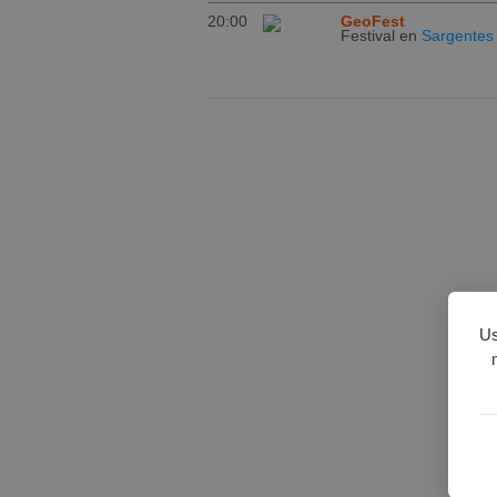
20:00
GeoFest
Festival
en
Sargentes 
Us