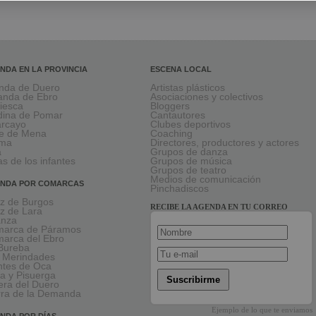
NDA EN LA PROVINCIA
ESCENA LOCAL
nda de Duero
Artistas plásticos
anda de Ebro
Asociaciones y colectivos
viesca
Bloggers
ina de Pomar
Cantautores
larcayo
Clubes deportivos
le de Mena
Coaching
rma
Directores, productores y actores
a
Grupos de danza
as de los infantes
Grupos de música
Grupos de teatro
Medios de comunicación
NDA POR COMARCAS
Pinchadiscos
oz de Burgos
RECIBE LA AGENDA EN TU CORREO
oz de Lara
anza
arca de Páramos
arca del Ebro
Bureba
 Merindades
tes de Oca
a y Pisuerga
Suscribirme
era del Duero
rra de la Demanda
Ejemplo de lo que te enviamos
NDA POR DÍAS