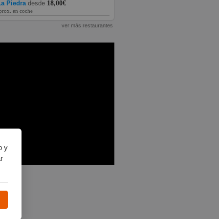
a Piedra
desde
18,00€
prox. en coche
ver más restaurantes
b y
r