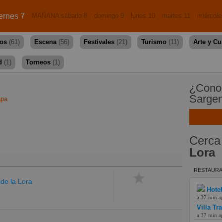
ernes 7
MAÑANA sábado 8
domingo 9
lunes 10
martes 11
miércole
dos
(61)
Escena
(56)
Festivales
(21)
Turismo
(11)
Arte y Cu
d
(1)
Torneos
(1)
¿Conoc
Sargen
apa
Cerca
Lora
RESTAURA
de la Lora
Hote
a 37 min a
Villa Tr
a 37 min a