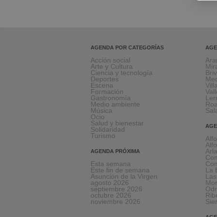
AGENDA POR CATEGORÍAS
AGE
Acción social
Ara
Arte y Cultura
Mir
Ciencia y tecnología
Bri
Deportes
Med
Escena
Vil
Formación
Val
Gastronomía
Le
Medio ambiente
Ro
Música
Sal
Ocio
Salud y bienestar
AGE
Solidaridad
Turismo
Alf
Alf
Arl
AGENDA PRÓXIMA
Com
Esta semana
Com
Este fin de semana
La 
Asunción de la Virgen
Las
agosto 2026
Mon
septiembre 2026
Odr
octubre 2026
Rib
noviembre 2026
Sie
AGE