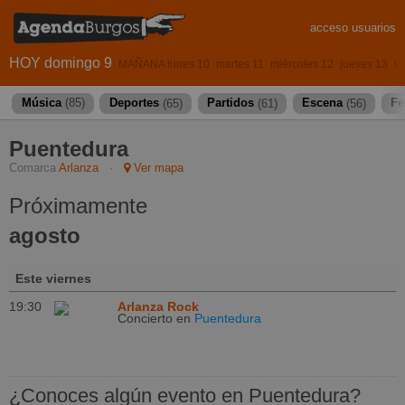
acceso usuarios
HOY domingo 9
MAÑANA lunes 10
martes 11
miércoles 12
jueves 13
vi
Música
(85)
Deportes
(65)
Partidos
(61)
Escena
(56)
Fe
Puentedura
Comarca
Arlanza
·
Ver mapa
Próximamente
agosto
Este viernes
19:30
Arlanza Rock
Concierto
en
Puentedura
¿Conoces algún evento en Puentedura?