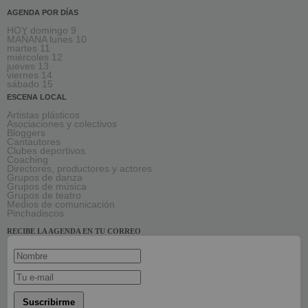
AGENDA POR DÍAS
HOY domingo 9
MAÑANA lunes 10
martes 11
miércoles 12
jueves 13
viernes 14
sábado 15
ESCENA LOCAL
Artistas plásticos
Asociaciones y colectivos
Bloggers
Cantautores
Clubes deportivos
Coaching
Directores, productores y actores
Grupos de danza
Grupos de música
Grupos de teatro
Medios de comunicación
Pinchadiscos
RECIBE LA AGENDA EN TU CORREO
Suscribirme