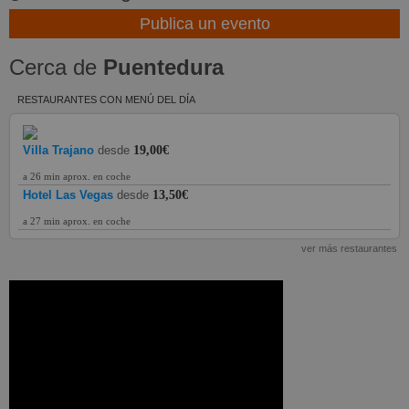
Publica un evento
Cerca de
Puentedura
RESTAURANTES CON MENÚ DEL DÍA
Villa Trajano
desde
19,00€
a 26 min aprox. en coche
Hotel Las Vegas
desde
13,50€
a 27 min aprox. en coche
ver más restaurantes