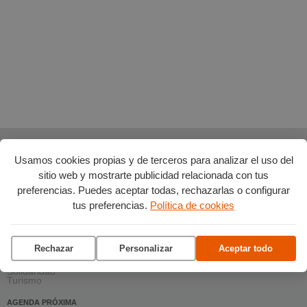
AGENDA POR CATEGORÍAS
Usamos cookies propias y de terceros para analizar el uso del
Acción social
sitio web y mostrarte publicidad relacionada con tus
Arte y Cultura
preferencias. Puedes aceptar todas, rechazarlas o configurar
Ciencia y tecnología
Deportes
tus preferencias.
Política de cookies
Escena
Formación
Gastronomía
Medio ambiente
Música
Rechazar
Personalizar
Aceptar todo
Ocio
Salud y bienestar
Solidaridad
Turismo
AGENDA PRÓXIMA