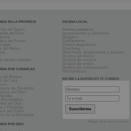
NDA EN LA PROVINCIA
ESCENA LOCAL
nda de Duero
Artistas plásticos
anda de Ebro
Asociaciones y colectivos
viesca
Bloggers
ina de Pomar
Cantautores
larcayo
Clubes deportivos
le de Mena
Coaching
rma
Directores, productores y actores
a
Grupos de danza
as de los infantes
Grupos de música
Grupos de teatro
Medios de comunicación
NDA POR COMARCAS
Pinchadiscos
oz de Burgos
RECIBE LA AGENDA EN TU CORREO
oz de Lara
anza
arca de Páramos
arca del Ebro
Bureba
 Merindades
tes de Oca
a y Pisuerga
Suscribirme
era del Duero
rra de la Demanda
Ejemplo de lo que te enviamos
NDA POR DÍAS