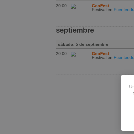
20:00
GeoFest
Festival
en
Fuenteodr
septiembre
sábado, 5 de septiembre
20:00
GeoFest
Festival
en
Fuenteodr
Us