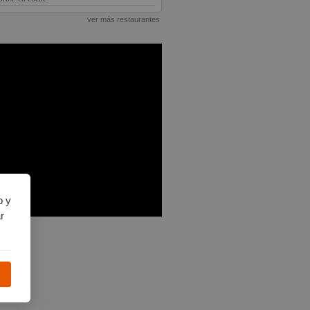
ver más restaurantes
b y
r