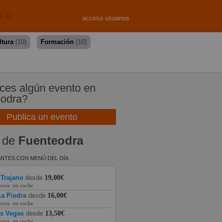
s 12
acceso usuarios
ltura
(10)
Formación
(10)
es algún evento en
eodra?
Publica un evento
 de
Fuenteodra
NTES CON MENÚ DEL DÍA
 Trajano
desde
19,00€
prox. en coche
a Piedra
desde
16,00€
prox. en coche
as Vegas
desde
13,50€
prox. en coche