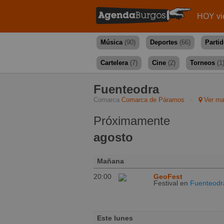
HOY vi
Música
(90)
Deportes
(66)
Parti
Cartelera
(7)
Cine
(2)
Torneos
(1
Fuenteodra
Comarca
Comarca de Páramos
·
Ver m
Próximamente
agosto
Mañana
20:00
GeoFest
Festival
en
Fuenteodr
Este lunes