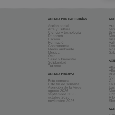
AGENDA POR CATEGORÍAS
AGE
Acción social
Ara
Arte y Cultura
Mir
Ciencia y tecnología
Bri
Deportes
Med
Escena
Vil
Formación
Val
Gastronomía
Le
Medio ambiente
Ro
Música
Sal
Ocio
Salud y bienestar
AGE
Solidaridad
Turismo
Alf
Alf
Arl
AGENDA PRÓXIMA
Com
Esta semana
Com
Este fin de semana
La 
Asunción de la Virgen
Las
agosto 2026
Mon
septiembre 2026
Odr
octubre 2026
Rib
noviembre 2026
Sie
AGE