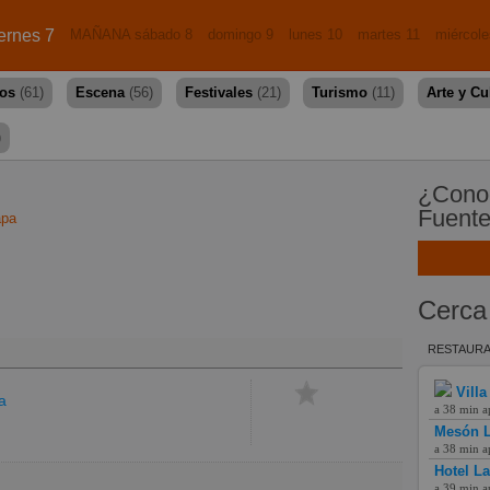
ernes 7
MAÑANA sábado 8
domingo 9
lunes 10
martes 11
miércole
dos
(61)
Escena
(56)
Festivales
(21)
Turismo
(11)
Arte y Cu
)
¿Conoc
Fuent
apa
Cerca
RESTAURA
Villa
a
a 38 min a
Mesón L
a 38 min a
Hotel L
a 39 min a