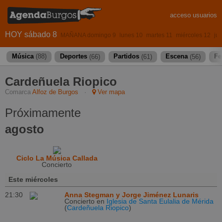
acceso usuarios
HOY sábado 8
MAÑANA domingo 9
lunes 10
martes 11
miércoles 12
ju
Música
(88)
Deportes
(66)
Partidos
(61)
Escena
(56)
Fe
Cardeñuela Riopico
Comarca
Alfoz de Burgos
·
Ver mapa
Próximamente
agosto
Ciclo La Música Callada
Concierto
Este miércoles
21:30
Anna Stegman y Jorge Jiménez Lunaris
Concierto
en
Iglesia de Santa Eulalia de Mérida
(
Cardeñuela Riopico
)