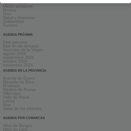
Gastronomía
Medio ambiente
Música
Ocio
Salud y bienestar
Solidaridad
Turismo
AGENDA PRÓXIMA
Esta semana
Este fin de semana
Asunción de la Virgen
agosto 2026
septiembre 2026
octubre 2026
noviembre 2026
AGENDA EN LA PROVINCIA
Aranda de Duero
Miranda de Ebro
Briviesca
Medina de Pomar
Villarcayo
Valle de Mena
Lerma
Roa
Salas de los infantes
AGENDA POR COMARCAS
Alfoz de Burgos
Alfoz de Lara