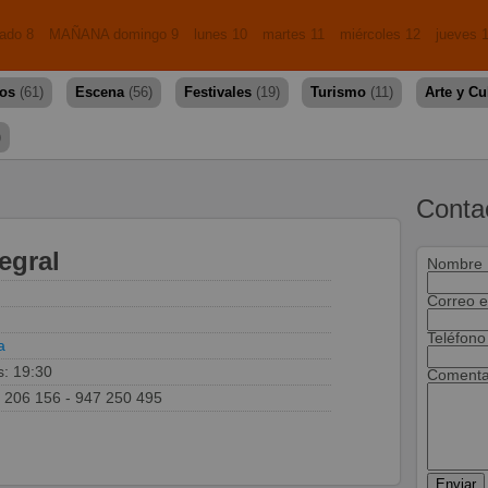
ado 8
MAÑANA domingo 9
lunes 10
martes 11
miércoles 12
jueves 
dos
(61)
Escena
(56)
Festivales
(19)
Turismo
(11)
Arte y Cu
)
Conta
egral
Nombre
Correo e
Teléfono
a
s: 19:30
Comenta
 206 156 - 947 250 495