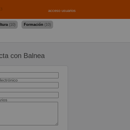
13
acceso usuarios
ltura
(10)
Formación
(10)
cta con Balnea
lectrónico
rios