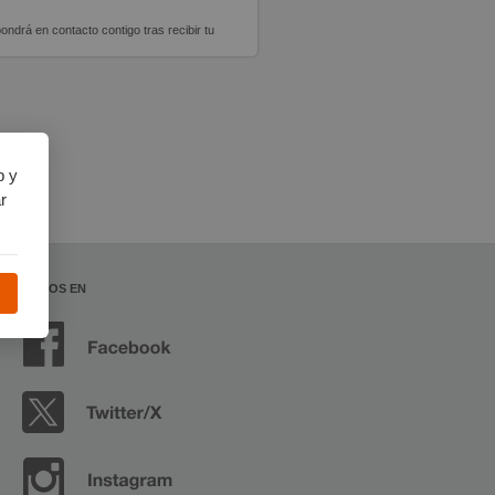
ondrá en contacto contigo tras recibir tu
b y
r
SÍGUENOS EN