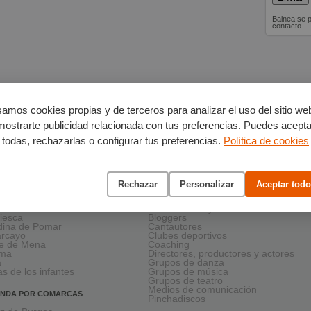
Balnea se p
contacto.
amos cookies propias y de terceros para analizar el uso del sitio we
mostrarte publicidad relacionada con tus preferencias. Puedes acepta
todas, rechazarlas o configurar tus preferencias.
Política de cookies
NDA EN LA PROVINCIA
ESCENA LOCAL
Rechazar
Personalizar
Aceptar todo
nda de Duero
Artistas plásticos
anda de Ebro
Asociaciones y colectivos
viesca
Bloggers
ina de Pomar
Cantautores
larcayo
Clubes deportivos
le de Mena
Coaching
rma
Directores, productores y actores
a
Grupos de danza
as de los infantes
Grupos de música
Grupos de teatro
Medios de comunicación
NDA POR COMARCAS
Pinchadiscos