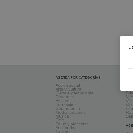
Us
AGENDA POR CATEGORÍAS
AGE
Acción social
Ara
Arte y Cultura
Mir
Ciencia y tecnología
Bri
Deportes
Med
Escena
Vil
Formación
Val
Gastronomía
Le
Medio ambiente
Ro
Música
Sal
Ocio
Salud y bienestar
AGE
Solidaridad
Turismo