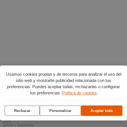
Usamos cookies propias y de terceros para analizar el uso del
sitio web y mostrarte publicidad relacionada con tus
AGENDA POR CATEGORÍAS
preferencias. Puedes aceptar todas, rechazarlas o configurar
Acción social
Arte y Cultura
tus preferencias.
Política de cookies
Ciencia y tecnología
Deportes
Escena
Formación
Gastronomía
Rechazar
Personalizar
Aceptar todo
Medio ambiente
Música
Ocio
Salud y bienestar