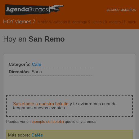
acceso usuarios
HOY viernes 7
MAÑANA sábado 8
domingo 9
lunes 10
martes 11
miérco
Hoy en
San Remo
Categoría:
Café
Dirección:
Soria
Suscríbete a nuestro boletín
y te avisaremos cuando
tengamos nuevos eventos
Puedes ver un
ejemplo del boletín
que te enviaremos
Más sobre:
Cafés