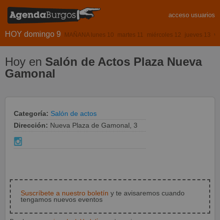
acceso usuarios
HOY domingo 9
MAÑANA lunes 10
martes 11
miércoles 12
jueves 13
vi
Hoy en
Salón de Actos Plaza Nueva
Gamonal
Categoría:
Salón de actos
Dirección:
Nueva Plaza de Gamonal, 3
Suscríbete a nuestro boletín
y te avisaremos cuando
tengamos nuevos eventos