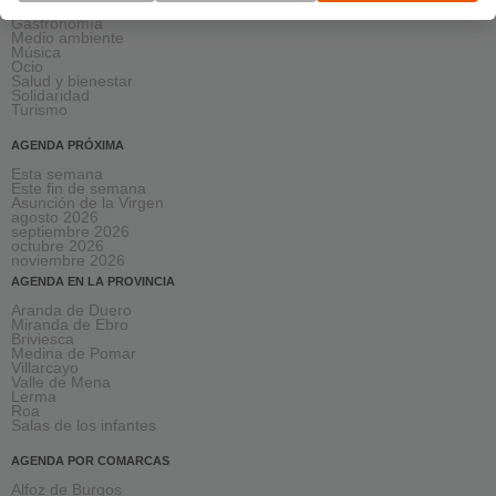
Formación
Gastronomía
Medio ambiente
Música
Ocio
Salud y bienestar
Solidaridad
Turismo
AGENDA PRÓXIMA
Esta semana
Este fin de semana
Asunción de la Virgen
agosto 2026
septiembre 2026
octubre 2026
noviembre 2026
AGENDA EN LA PROVINCIA
Aranda de Duero
Miranda de Ebro
Briviesca
Medina de Pomar
Villarcayo
Valle de Mena
Lerma
Roa
Salas de los infantes
AGENDA POR COMARCAS
Alfoz de Burgos