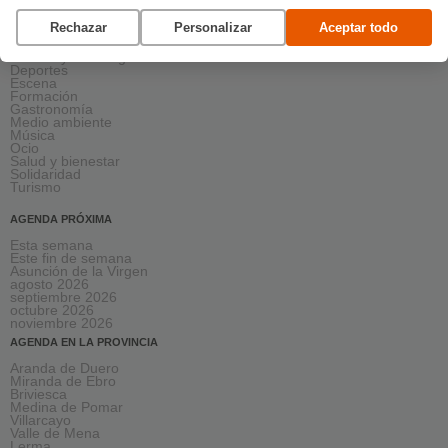
AGENDA POR CATEGORÍAS
Rechazar
Personalizar
Aceptar todo
Acción social
Arte y Cultura
Ciencia y tecnología
Deportes
Escena
Formación
Gastronomía
Medio ambiente
Música
Ocio
Salud y bienestar
Solidaridad
Turismo
AGENDA PRÓXIMA
Esta semana
Este fin de semana
Asunción de la Virgen
agosto 2026
septiembre 2026
octubre 2026
noviembre 2026
AGENDA EN LA PROVINCIA
Aranda de Duero
Miranda de Ebro
Briviesca
Medina de Pomar
Villarcayo
Valle de Mena
Lerma