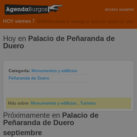
acceso usuarios
HOY viernes 7
MAÑANA sábado 8
domingo 9
lunes 10
martes 11
miérco
Hoy en
Palacio de Peñaranda de
Duero
Categoría:
Monumentos y edificios
Peñaranda de Duero
Más sobre:
Monumentos y edificios
,
Turismo
Próximamente en
Palacio de
Peñaranda de Duero
septiembre