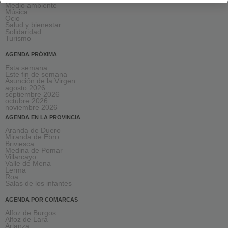
Medio ambiente
Música
Ocio
Salud y bienestar
Solidaridad
Turismo
AGENDA PRÓXIMA
Esta semana
Este fin de semana
Asunción de la Virgen
agosto 2026
septiembre 2026
octubre 2026
noviembre 2026
AGENDA EN LA PROVINCIA
Aranda de Duero
Miranda de Ebro
Briviesca
Medina de Pomar
Villarcayo
Valle de Mena
Lerma
Roa
Salas de los infantes
AGENDA POR COMARCAS
Alfoz de Burgos
Alfoz de Lara
Arlanza