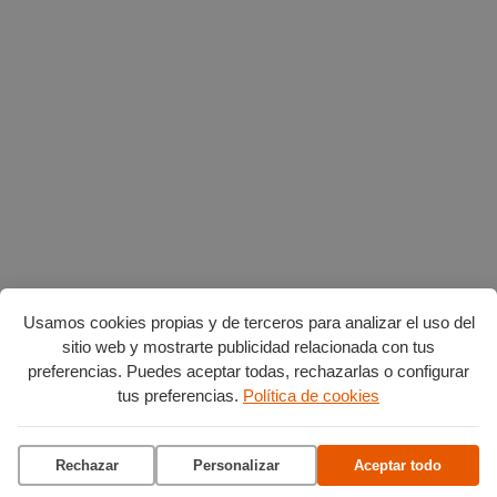
Usamos cookies propias y de terceros para analizar el uso del
sitio web y mostrarte publicidad relacionada con tus
preferencias. Puedes aceptar todas, rechazarlas o configurar
AGENDA POR CATEGORÍAS
tus preferencias.
Política de cookies
Acción social
Arte y Cultura
Ciencia y tecnología
Deportes
Rechazar
Personalizar
Aceptar todo
Escena
Formación
Gastronomía