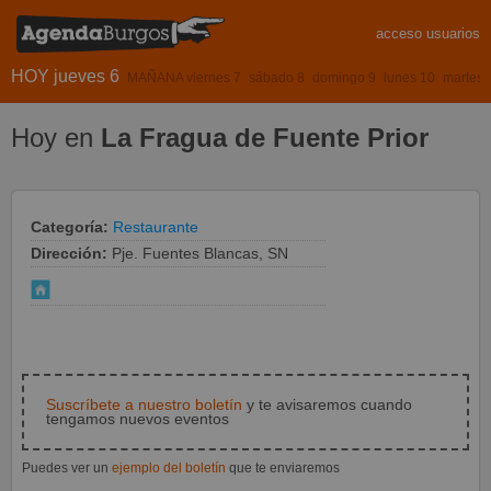
acceso usuarios
HOY jueves 6
MAÑANA viernes 7
sábado 8
domingo 9
lunes 10
martes 
Hoy en
La Fragua de Fuente Prior
Categoría:
Restaurante
Dirección:
Pje. Fuentes Blancas, SN
Suscríbete a nuestro boletín
y te avisaremos cuando
tengamos nuevos eventos
Puedes ver un
ejemplo del boletín
que te enviaremos