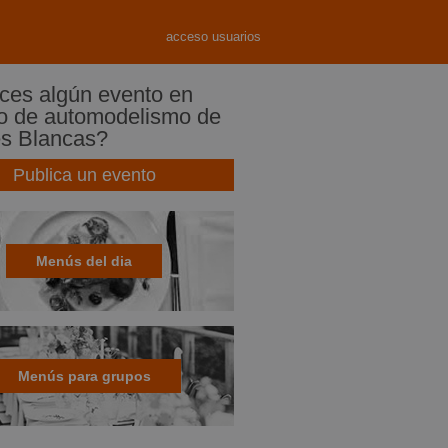
acceso usuarios
es algún evento en
to de automodelismo de
s Blancas?
Publica un evento
Menús del dia
Menús para grupos