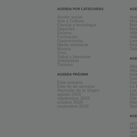
AGENDA POR CATEGORÍAS
AGE
Acción social
Ara
Arte y Cultura
Mir
Ciencia y tecnología
Bri
Deportes
Med
Escena
Vil
Formación
Val
Gastronomía
Le
Medio ambiente
Ro
Música
Sal
Ocio
Salud y bienestar
AGE
Solidaridad
Turismo
Alf
Alf
Arl
AGENDA PRÓXIMA
Com
Esta semana
Com
Este fin de semana
La 
Asunción de la Virgen
Las
agosto 2026
Mon
septiembre 2026
Odr
octubre 2026
Rib
noviembre 2026
Sie
AGE
HOY
MAÑ
sáb
dom