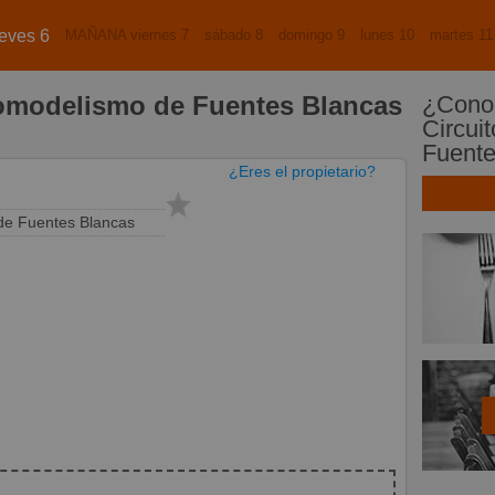
eves 6
MAÑANA viernes 7
sábado 8
domingo 9
lunes 10
martes 11
tomodelismo de Fuentes Blancas
¿Conoc
Circui
Fuente
¿Eres el propietario?
de Fuentes Blancas