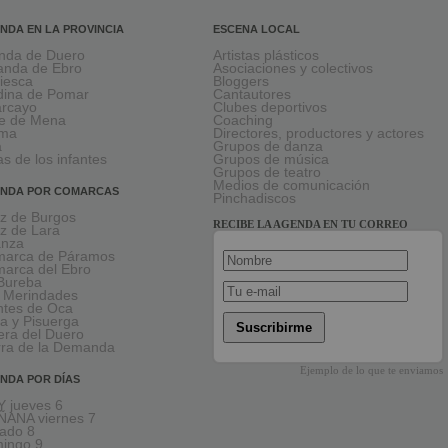
NDA EN LA PROVINCIA
ESCENA LOCAL
nda de Duero
Artistas plásticos
anda de Ebro
Asociaciones y colectivos
viesca
Bloggers
ina de Pomar
Cantautores
larcayo
Clubes deportivos
le de Mena
Coaching
rma
Directores, productores y actores
a
Grupos de danza
as de los infantes
Grupos de música
Grupos de teatro
Medios de comunicación
NDA POR COMARCAS
Pinchadiscos
oz de Burgos
RECIBE LA AGENDA EN TU CORREO
oz de Lara
anza
arca de Páramos
arca del Ebro
Bureba
 Merindades
tes de Oca
a y Pisuerga
Suscribirme
era del Duero
rra de la Demanda
Ejemplo de lo que te enviamos
NDA POR DÍAS
 jueves 6
ANA viernes 7
ado 8
ingo 9