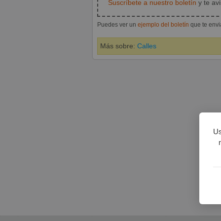
Suscríbete a nuestro boletín
y te av
Puedes ver un
ejemplo del boletín
que te env
Más sobre:
Calles
Us