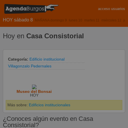
acceso usuarios
HOY sábado 8
MAÑANA domingo 9
lunes 10
martes 11
miércoles 12
ju
Hoy en
Casa Consistorial
Categoría:
Edificio institucional
Villagonzalo Pedernales
Museo del Bonsai
HOY
Más sobre:
Edificios institucionales
¿Conoces algún evento en Casa
Consistorial?