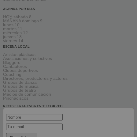
AGENDA POR DÍAS
HOY sábado 8
MAÑANA domingo 9
lunes 10
martes 11
miércoles 12
jueves 13
viernes 14
ESCENA LOCAL
Artistas plásticos
Asociaciones y colectivos
Bloggers
Cantautores
Clubes deportivos
Coaching
Directores, productores y actores
Grupos de danza
Grupos de música
Grupos de teatro
Medios de comunicación
Pinchadiscos
RECIBE LA AGENDA EN TU CORREO