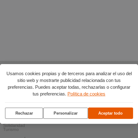
Usamos cookies propias y de terceros para analizar el uso del
AGENDA POR CATEGORÍAS
sitio web y mostrarte publicidad relacionada con tus
Acción social
Arte y Cultura
preferencias. Puedes aceptar todas, rechazarlas o configurar
Ciencia y tecnología
tus preferencias.
Política de cookies
Deportes
Escena
Formación
Gastronomía
Medio ambiente
Rechazar
Personalizar
Aceptar todo
Música
Ocio
Salud y bienestar
Solidaridad
Turismo