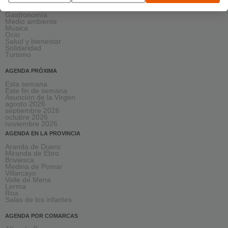
Escena
Formación
Gastronomía
Medio ambiente
Música
Ocio
Salud y bienestar
Solidaridad
Turismo
AGENDA PRÓXIMA
Esta semana
Este fin de semana
Asunción de la Virgen
agosto 2026
septiembre 2026
octubre 2026
noviembre 2026
AGENDA EN LA PROVINCIA
Aranda de Duero
Miranda de Ebro
Briviesca
Medina de Pomar
Villarcayo
Valle de Mena
Lerma
Roa
Salas de los infantes
AGENDA POR COMARCAS