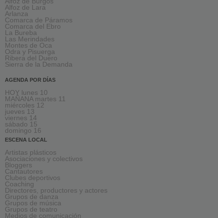
Alfoz de Burgos
Alfoz de Lara
Arlanza
Comarca de Páramos
Comarca del Ebro
La Bureba
Las Merindades
Montes de Oca
Odra y Pisuerga
Ribera del Duero
Sierra de la Demanda
AGENDA POR DÍAS
HOY lunes 10
MAÑANA martes 11
miércoles 12
jueves 13
viernes 14
sábado 15
domingo 16
ESCENA LOCAL
Artistas plásticos
Asociaciones y colectivos
Bloggers
Cantautores
Clubes deportivos
Coaching
Directores, productores y actores
Grupos de danza
Grupos de música
Grupos de teatro
Medios de comunicación