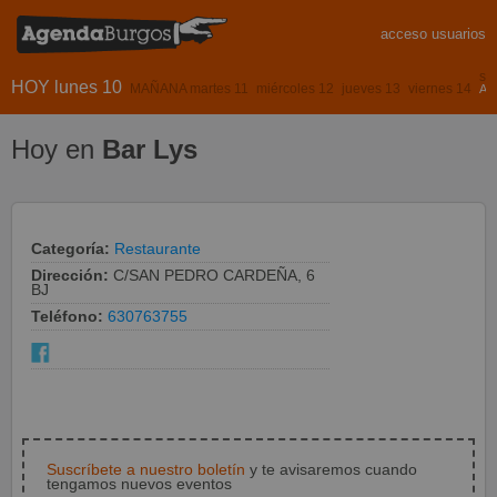
acceso usuarios
sá
HOY lunes 10
MAÑANA martes 11
miércoles 12
jueves 13
viernes 14
AS
Hoy en
Bar Lys
Categoría:
Restaurante
Dirección:
C/SAN PEDRO CARDEÑA, 6
BJ
Teléfono:
630763755
Suscríbete a nuestro boletín
y te avisaremos cuando
tengamos nuevos eventos