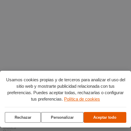
Usamos cookies propias y de terceros para analizar el uso del
sitio web y mostrarte publicidad relacionada con tus
AGENDA POR CATEGORÍAS
preferencias. Puedes aceptar todas, rechazarlas o configurar
Acción social
tus preferencias.
Política de cookies
Arte y Cultura
Ciencia y tecnología
Deportes
Escena
Formación
Rechazar
Personalizar
Aceptar todo
Gastronomía
Medio ambiente
Música