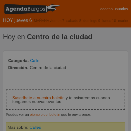
acceso usuarios
HOY jueves 6
MAÑANA viernes 7
sábado 8
domingo 9
lunes 10
martes 
Hoy en
Centro de la ciudad
Categoría:
Calle
Dirección:
Centro de la ciudad
Suscríbete a nuestro boletín
y te avisaremos cuando
tengamos nuevos eventos
Puedes ver un
ejemplo del boletín
que te enviaremos
Más sobre:
Calles