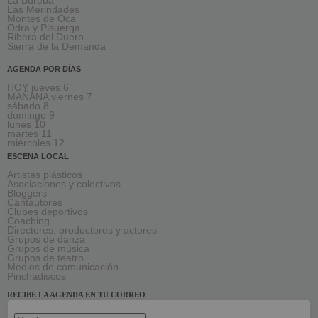
La Bureba
Las Merindades
Montes de Oca
Odra y Pisuerga
Ribera del Duero
Sierra de la Demanda
AGENDA POR DÍAS
HOY jueves 6
MAÑANA viernes 7
sábado 8
domingo 9
lunes 10
martes 11
miércoles 12
ESCENA LOCAL
Artistas plásticos
Asociaciones y colectivos
Bloggers
Cantautores
Clubes deportivos
Coaching
Directores, productores y actores
Grupos de danza
Grupos de música
Grupos de teatro
Medios de comunicación
Pinchadiscos
RECIBE LA AGENDA EN TU CORREO