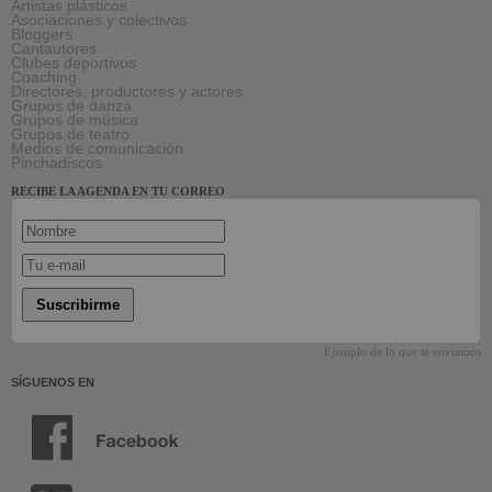
Artistas plásticos
Asociaciones y colectivos
Bloggers
Cantautores
Clubes deportivos
Coaching
Directores, productores y actores
Grupos de danza
Grupos de música
Grupos de teatro
Medios de comunicación
Pinchadiscos
RECIBE LA AGENDA EN TU CORREO
Suscribirme
Ejemplo de lo que te enviamos
SÍGUENOS EN