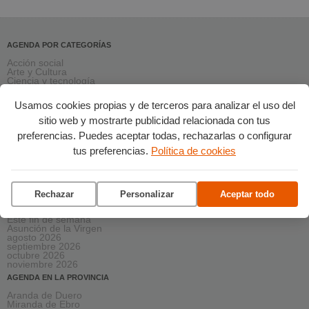
AGENDA POR CATEGORÍAS
Acción social
Arte y Cultura
Ciencia y tecnología
Deportes
Escena
Usamos cookies propias y de terceros para analizar el uso del
Formación
Gastronomía
sitio web y mostrarte publicidad relacionada con tus
Medio ambiente
preferencias. Puedes aceptar todas, rechazarlas o configurar
Música
Ocio
tus preferencias.
Política de cookies
Salud y bienestar
Solidaridad
Turismo
AGENDA PRÓXIMA
Rechazar
Personalizar
Aceptar todo
Esta semana
Este fin de semana
Asunción de la Virgen
agosto 2026
septiembre 2026
octubre 2026
noviembre 2026
AGENDA EN LA PROVINCIA
Aranda de Duero
Miranda de Ebro