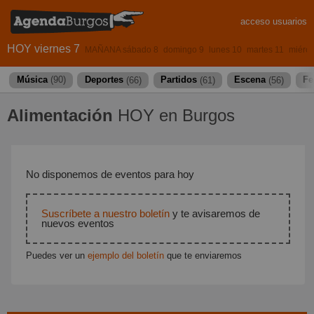
acceso usuarios
HOY viernes 7
MAÑANA sábado 8
domingo 9
lunes 10
martes 11
miérco
Música
(90)
Deportes
(66)
Partidos
(61)
Escena
(56)
Fe
Alimentación
HOY en Burgos
No disponemos de eventos para hoy
Suscríbete a nuestro boletín
y te avisaremos de
nuevos eventos
Puedes ver un
ejemplo del boletín
que te enviaremos