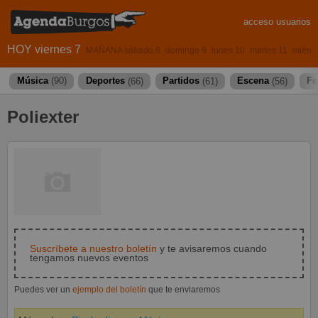
acceso usuarios
HOY viernes 7
MAÑANA sábado 8
domingo 9
lunes 10
martes 11
miérco
Música
(90)
Deportes
(66)
Partidos
(61)
Escena
(56)
Fe
Poliexter
Suscríbete a nuestro boletín
y te avisaremos cuando
tengamos nuevos eventos
Puedes ver un
ejemplo del boletín
que te enviaremos