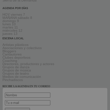
Sierra de la Demanda
AGENDA POR DÍAS
HOY viernes 7
MAÑANA sábado 8
domingo 9
lunes 10
martes 11
miércoles 12
jueves 13
ESCENA LOCAL
Artistas plásticos
Asociaciones y colectivos
Bloggers
Cantautores
Clubes deportivos
Coaching
Directores, productores y actores
Grupos de danza
Grupos de música
Grupos de teatro
Medios de comunicación
Pinchadiscos
RECIBE LA AGENDA EN TU CORREO