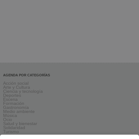
AGENDA POR CATEGORÍAS
Acción social
Arte y Cultura
Ciencia y tecnología
Deportes
Escena
Formación
Gastronomía
Medio ambiente
Música
Ocio
Salud y bienestar
Solidaridad
Turismo