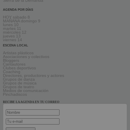
Sierra de la Demanda
AGENDA POR DÍAS
HOY sábado 8
MAÑANA domingo 9
lunes 10
martes 11
miércoles 12
jueves 13
viernes 14
ESCENA LOCAL
Artistas plásticos
Asociaciones y colectivos
Bloggers
Cantautores
Clubes deportivos
Coaching
Directores, productores y actores
Grupos de danza
Grupos de música
Grupos de teatro
Medios de comunicación
Pinchadiscos
RECIBE LA AGENDA EN TU CORREO