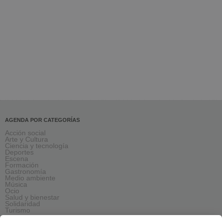
AGENDA POR CATEGORÍAS
Acción social
Arte y Cultura
Ciencia y tecnología
Deportes
Escena
Formación
Gastronomía
Medio ambiente
Música
Ocio
Salud y bienestar
Solidaridad
Turismo