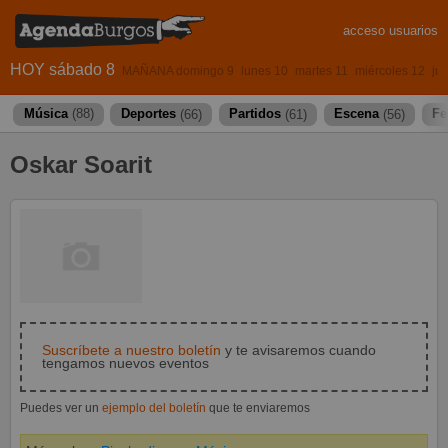
acceso usuarios
HOY sábado 8
MAÑANA domingo 9
lunes 10
martes 11
miércoles 12
ju
Música
(88)
Deportes
(66)
Partidos
(61)
Escena
(56)
Fe
Oskar Soarit
Suscríbete a nuestro boletín
y te avisaremos cuando
tengamos nuevos eventos
Puedes ver un
ejemplo del boletín
que te enviaremos