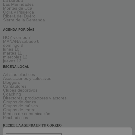
La Bureba
Las Merindades
Montes de Oca
Odra y Pisuerga
Ribera del Duero
Sierra de la Demanda
AGENDA POR DÍAS
HOY viernes 7
MAÑANA sábado 8
domingo 9
lunes 10
martes 11
miércoles 12
jueves 13
ESCENA LOCAL
Artistas plásticos
Asociaciones y colectivos
Bloggers
Cantautores
Clubes deportivos
Coaching
Directores, productores y actores
Grupos de danza
Grupos de música
Grupos de teatro
Medios de comunicación
Pinchadiscos
RECIBE LA AGENDA EN TU CORREO