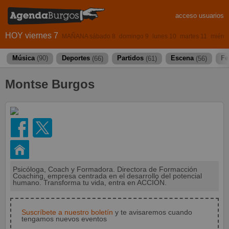
acceso usuarios
HOY viernes 7
MAÑANA sábado 8
domingo 9
lunes 10
martes 11
miérco
Música
(90)
Deportes
(66)
Partidos
(61)
Escena
(56)
Fe
Montse Burgos
Psicóloga, Coach y Formadora. Directora de Formacción
Coaching, empresa centrada en el desarrollo del potencial
humano. Transforma tu vida, entra en ACCIÓN.
Suscríbete a nuestro boletín
y te avisaremos cuando
tengamos nuevos eventos