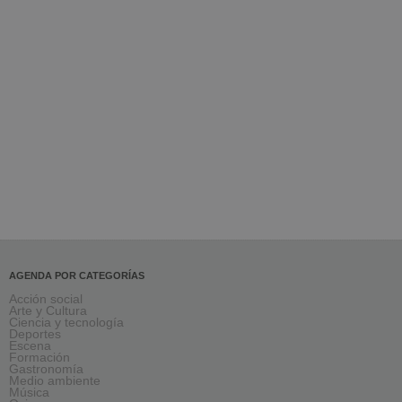
AGENDA POR CATEGORÍAS
Acción social
Arte y Cultura
Ciencia y tecnología
Deportes
Escena
Formación
Gastronomía
Medio ambiente
Música