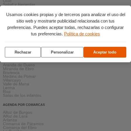
Ocio
Salud y bienestar
Solidaridad
Turismo
Usamos cookies propias y de terceros para analizar el uso del
sitio web y mostrarte publicidad relacionada con tus
AGENDA PRÓXIMA
preferencias. Puedes aceptar todas, rechazarlas o configurar
Esta semana
Este fin de semana
tus preferencias.
Política de cookies
Asunción de la Virgen
agosto 2026
septiembre 2026
octubre 2026
noviembre 2026
Rechazar
Personalizar
Aceptar todo
AGENDA EN LA PROVINCIA
Aranda de Duero
Miranda de Ebro
Briviesca
Medina de Pomar
Villarcayo
Valle de Mena
Lerma
Roa
Salas de los infantes
AGENDA POR COMARCAS
Alfoz de Burgos
Alfoz de Lara
Arlanza
Comarca de Páramos
Comarca del Ebro