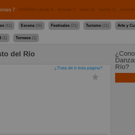
ernes 7
MAÑANA sábado 8
domingo 9
lunes 10
martes 11
miércole
dos
(61)
Escena
(56)
Festivales
(21)
Turismo
(11)
Arte y Cu
d
(1)
Torneos
(1)
to del Río
¿Conoc
Danzas
Río?
¿Trata de tí ésta página?