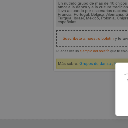
Un nutrido grupo de más de 40 chicos 
amor a la danza y a la cultura tradici
lleva actuando por escenarios naciona
Francia, Portugal, Bélgica, Alemania, G
Turquia, Israel, México, Polonia, Chip
españolas.
Suscríbete a nuestro boletín
y te av
Puedes ver un
ejemplo del boletín
que te env
Más sobre:
Grupos de danza
,
Escena
Us