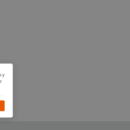
b y
r