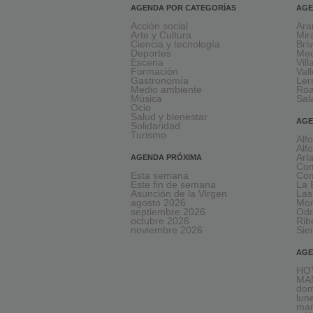
AGENDA POR CATEGORÍAS
AGE
Acción social
Ara
Arte y Cultura
Mir
Ciencia y tecnología
Bri
Deportes
Med
Escena
Vil
Formación
Val
Gastronomía
Le
Medio ambiente
Ro
Música
Sal
Ocio
Salud y bienestar
AGE
Solidaridad
Turismo
Alf
Alf
Arl
AGENDA PRÓXIMA
Com
Esta semana
Com
Este fin de semana
La 
Asunción de la Virgen
Las
agosto 2026
Mon
septiembre 2026
Odr
octubre 2026
Rib
noviembre 2026
Sie
AGE
HOY
MA
dom
lun
mar