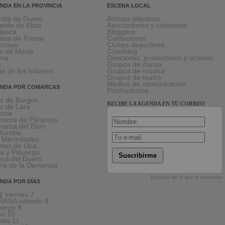
NDA EN LA PROVINCIA
ESCENA LOCAL
nda de Duero
Artistas plásticos
anda de Ebro
Asociaciones y colectivos
viesca
Bloggers
ina de Pomar
Cantautores
larcayo
Clubes deportivos
le de Mena
Coaching
rma
Directores, productores y actores
a
Grupos de danza
as de los infantes
Grupos de música
Grupos de teatro
Medios de comunicación
NDA POR COMARCAS
Pinchadiscos
oz de Burgos
RECIBE LA AGENDA EN TU CORREO
oz de Lara
anza
arca de Páramos
arca del Ebro
Bureba
 Merindades
tes de Oca
a y Pisuerga
Suscribirme
era del Duero
rra de la Demanda
Ejemplo de lo que te enviamos
NDA POR DÍAS
 viernes 7
ÑANA sábado 8
ingo 9
es 10
tes 11