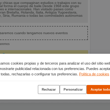
y chicas que compaginan estudios o trabajos con su
onal forma el cuerpo de baile.Desde 1968 este grupo
les e internacionales. Han visitado paises como
ran Bretaña, Holanda, Italia, Antigüa Yugoeslavia,
re, Siria, Rumania o todas las cominidades autónomas
isaremos cuando tengamos nuevos eventos
iaremos
,
Burgos
amos cookies propias y de terceros para analizar el uso del sitio we
mostrarte publicidad relacionada con tus preferencias. Puedes acepta
todas, rechazarlas o configurar tus preferencias.
Política de cookies
Rechazar
Personalizar
Aceptar todo