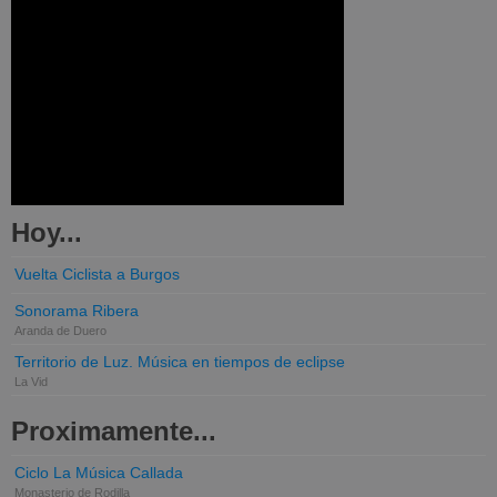
Hoy...
Vuelta Ciclista a Burgos
Sonorama Ribera
Aranda de Duero
Territorio de Luz. Música en tiempos de eclipse
La Vid
Proximamente...
Ciclo La Música Callada
Monasterio de Rodilla