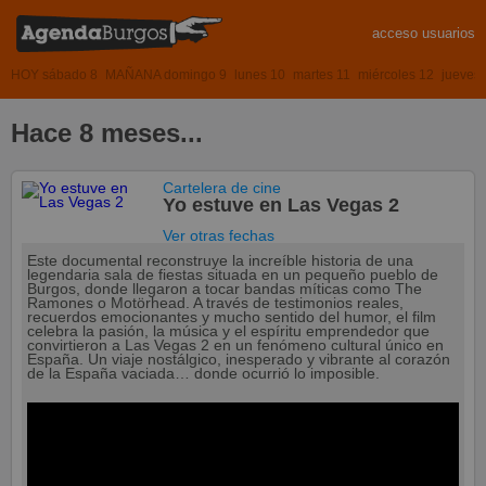
acceso usuarios
HOY sábado 8
MAÑANA domingo 9
lunes 10
martes 11
miércoles 12
jueves
Hace 8 meses...
Cartelera de cine
Yo estuve en Las Vegas 2
Ver otras fechas
Este documental reconstruye la increíble historia de una
legendaria sala de fiestas situada en un pequeño pueblo de
Burgos, donde llegaron a tocar bandas míticas como The
Ramones o Motörhead. A través de testimonios reales,
recuerdos emocionantes y mucho sentido del humor, el film
celebra la pasión, la música y el espíritu emprendedor que
convirtieron a Las Vegas 2 en un fenómeno cultural único en
España. Un viaje nostálgico, inesperado y vibrante al corazón
de la España vaciada… donde ocurrió lo imposible.