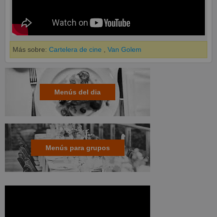
Más sobre:
Cartelera de cine
,
Van Golem
Menús del dia
Menús para grupos