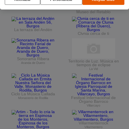
Vuelta Ciclista a Burgos
Ciclo de conciertos en el
Museo del Retablo
La terraza del Andén
Clvnia cerca de ti
Sonorama Ribera
Territorio de Luz. Música en
Aranda de Duero
tiempos de eclipse
La Vid
Ciclo La Música Callada
Festival Internacional de
Monasterio de Rodilla
Órgano Barroco
Villarcayo
Villarmenterrock
Villarmentero