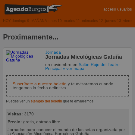
acceso usuarios
HOY domingo 9
MAÑANA lunes 10
martes 11
miércoles 12
jueves 13
vierne
Proximamente...
Jornada
Jornadas Micológicas Gatuña
en noviembre
en
Salón Rojo del Teatro
Principal
» ver mapa
Suscríbete a nuestro boletín
y te avisaremos cuando
tengamos la fecha definitiva
Puedes ver un
ejemplo del boletín
que te enviaremos
Visitas:
3170
Precio:
gratis, entrada libre
Jornadas para conocer el mundo de las setas organizada por
la Asociación Micológica Burgalesa Gatuña