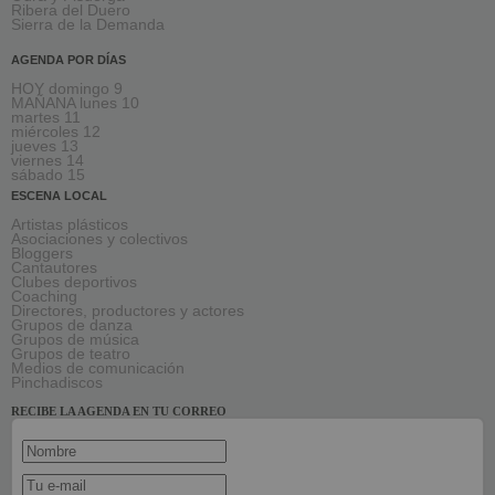
Ribera del Duero
Sierra de la Demanda
AGENDA POR DÍAS
HOY domingo 9
MAÑANA lunes 10
martes 11
miércoles 12
jueves 13
viernes 14
sábado 15
ESCENA LOCAL
Artistas plásticos
Asociaciones y colectivos
Bloggers
Cantautores
Clubes deportivos
Coaching
Directores, productores y actores
Grupos de danza
Grupos de música
Grupos de teatro
Medios de comunicación
Pinchadiscos
RECIBE LA AGENDA EN TU CORREO