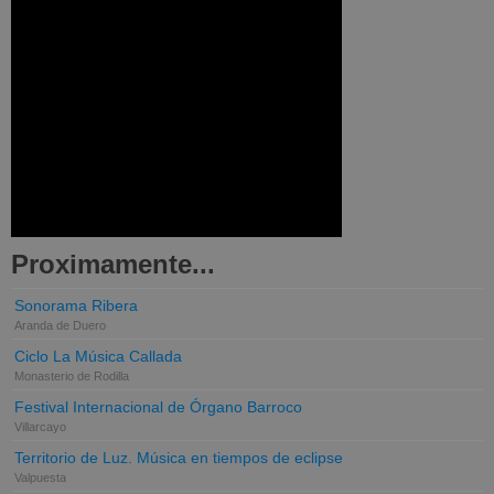
Proximamente...
Sonorama Ribera
Aranda de Duero
Ciclo La Música Callada
Monasterio de Rodilla
Festival Internacional de Órgano Barroco
Villarcayo
Territorio de Luz. Música en tiempos de eclipse
Valpuesta