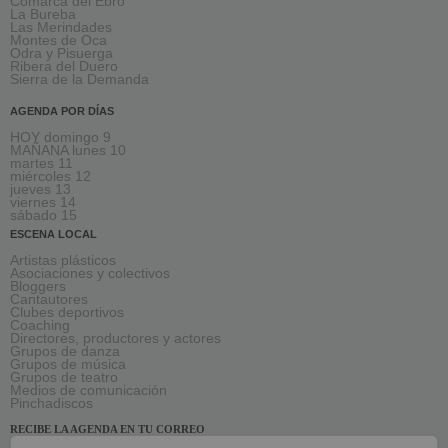
Comarca del Ebro
La Bureba
Las Merindades
Montes de Oca
Odra y Pisuerga
Ribera del Duero
Sierra de la Demanda
AGENDA POR DÍAS
HOY domingo 9
MAÑANA lunes 10
martes 11
miércoles 12
jueves 13
viernes 14
sábado 15
ESCENA LOCAL
Artistas plásticos
Asociaciones y colectivos
Bloggers
Cantautores
Clubes deportivos
Coaching
Directores, productores y actores
Grupos de danza
Grupos de música
Grupos de teatro
Medios de comunicación
Pinchadiscos
RECIBE LA AGENDA EN TU CORREO