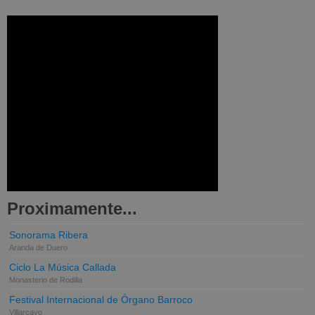
Proximamente...
Sonorama Ribera
Aranda de Duero
Ciclo La Música Callada
Monasterio de Rodilla
Festival Internacional de Órgano Barroco
Villarcayo