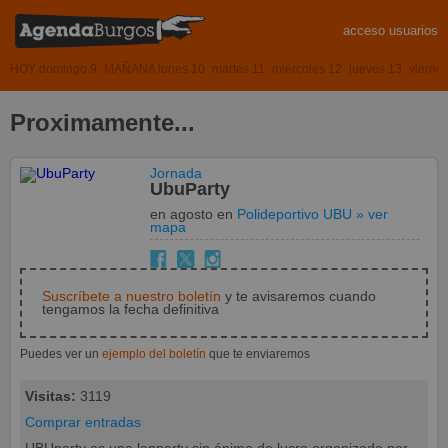
acceso usuarios
HOY domingo 9
MAÑANA lunes 10
martes 11
miércoles 12
jueves 13
vierne
Proximamente...
Jornada
UbuParty
en agosto
en
Polideportivo UBU
» ver
mapa
Suscríbete a nuestro boletín
y te avisaremos cuando
tengamos la fecha definitiva
Puedes ver un
ejemplo del boletín
que te enviaremos
Visitas:
3119
Comprar entradas