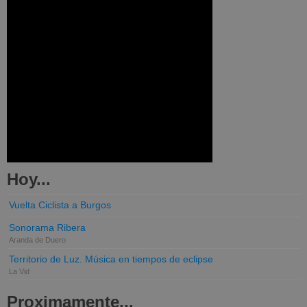
Hoy...
Vuelta Ciclista a Burgos
Sonorama Ribera
Aranda de Duero
Territorio de Luz. Música en tiempos de eclipse
La Vid
Proximamente...