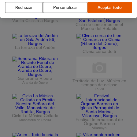
Planes en agosto
por Burgos
Rechazar
Personalizar
Aceptar todo
Vuelta Ciclista a Burgos
Ciclo de conciertos en el
Museo del Retablo
La terraza del Andén
Clvnia cerca de ti
Sonorama Ribera
Territorio de Luz. Música en
Aranda de Duero
tiempos de eclipse
La Vid
Ciclo La Música Callada
Festival Internacional de
Monasterio de Rodilla
Órgano Barroco
Villarcayo