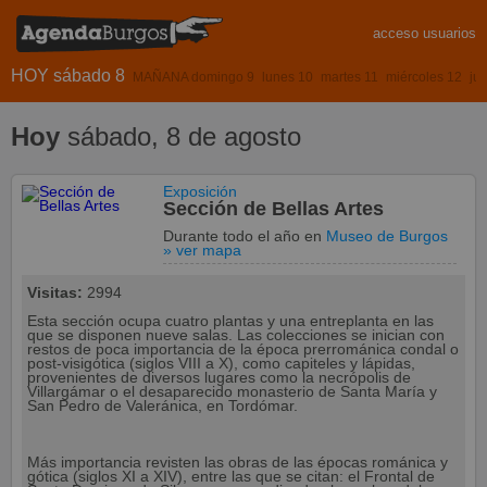
acceso usuarios
HOY sábado 8
MAÑANA domingo 9
lunes 10
martes 11
miércoles 12
ju
Hoy
sábado, 8 de agosto
Exposición
Sección de Bellas Artes
Durante todo el año
en
Museo de Burgos
» ver mapa
Visitas:
2994
Esta sección ocupa cuatro plantas y una entreplanta en las
que se disponen nueve salas. Las colecciones se inician con
restos de poca importancia de la época prerrománica condal o
post-visigótica (siglos VIII a X), como capiteles y lápidas,
provenientes de diversos lugares como la necrópolis de
Villargámar o el desaparecido monasterio de Santa María y
San Pedro de Valeránica, en Tordómar.
Más importancia revisten las obras de las épocas románica y
gótica (siglos XI a XIV), entre las que se citan: el Frontal de