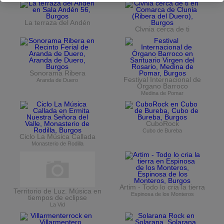
La terraza del Andén
Clvnia cerca de ti
Sonorama Ribera
Festival Internacional de
Aranda de Duero
Órgano Barroco
Medina de Pomar
CuboRock
Cubo de Bureba
Ciclo La Música Callada
Monasterio de Rodilla
Artim - Todo lo cria la tierra
Territorio de Luz. Música en
Espinosa de los Monteros
tiempos de eclipse
La Vid