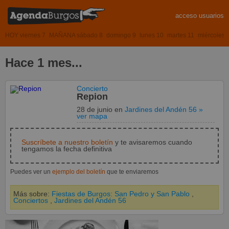
acceso usuarios
HOY viernes 7
MAÑANA sábado 8
domingo 9
lunes 10
martes 11
miércoles 
Hace 1 mes...
Concierto
Repion
28 de junio
en
Jardines del Andén 56
»
ver mapa
Suscríbete a nuestro boletín
y te avisaremos cuando
tengamos la fecha definitiva
Puedes ver un
ejemplo del boletín
que te enviaremos
Más sobre:
Fiestas de Burgos: San Pedro y San Pablo
,
Conciertos
,
Jardines del Andén 56