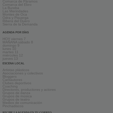
Comarca de Páramos
Comarca del Ebro
La Bureba
Las Merindades
Montes de Oca
Odra y Pisuerga
Ribera del Duero
Sierra de la Demanda
AGENDA POR DÍAS
HOY viernes 7
MAÑANA sábado 8
domingo 9
lunes 10
martes 11
miércoles 12
jueves 13
ESCENA LOCAL
Artistas plásticos
Asociaciones y colectivos
Bloggers
Cantautores
Clubes deportivos
Coaching
Directores, productores y actores
Grupos de danza
Grupos de música
Grupos de teatro
Medios de comunicación
Pinchadiscos
RECIBE LA AGENDA EN TU CORREO