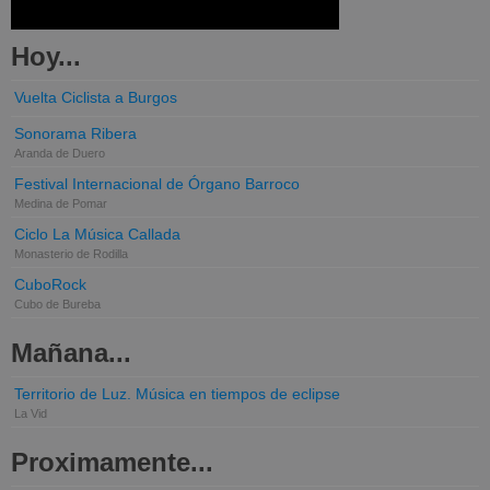
Hoy...
Vuelta Ciclista a Burgos
Sonorama Ribera
Aranda de Duero
Festival Internacional de Órgano Barroco
Medina de Pomar
Ciclo La Música Callada
Monasterio de Rodilla
CuboRock
Cubo de Bureba
Mañana...
Territorio de Luz. Música en tiempos de eclipse
La Vid
Proximamente...