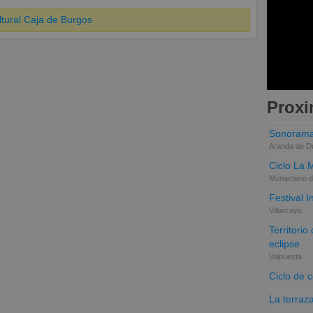
ltural Caja de Burgos
Proxi
Sonorama
Aranda de D
Ciclo La 
Monasterio d
Festival 
Villarcayo
Territori
eclipse
Valpuesta
Ciclo de 
La terraz