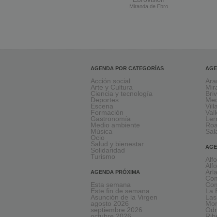
Miranda de Ebro
AGENDA POR CATEGORÍAS
AGE
Acción social
Ara
Arte y Cultura
Mir
Ciencia y tecnología
Bri
Deportes
Med
Escena
Vil
Formación
Val
Gastronomía
Le
Medio ambiente
Ro
Música
Sal
Ocio
Salud y bienestar
AGE
Solidaridad
Turismo
Alf
Alf
Arl
AGENDA PRÓXIMA
Com
Esta semana
Com
Este fin de semana
La 
Asunción de la Virgen
Las
agosto 2026
Mon
septiembre 2026
Odr
octubre 2026
Rib