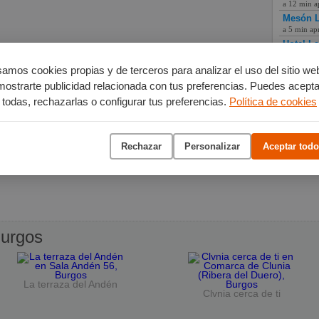
a 12 min a
Mesón L
a 5 min ap
Hotel L
a 11 min a
amos cookies propias y de terceros para analizar el uso del sitio we
mostrarte publicidad relacionada con tus preferencias. Puedes acepta
todas, rechazarlas o configurar tus preferencias.
Política de cookies
Rechazar
Personalizar
Aceptar todo
urgos
La terraza del Andén
Clvnia cerca de ti