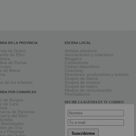
NDA EN LA PROVINCIA
ESCENA LOCAL
nda de Duero
Artistas plásticos
anda de Ebro
Asociaciones y colectivos
viesca
Bloggers
ina de Pomar
Cantautores
larcayo
Clubes deportivos
le de Mena
Coaching
rma
Directores, productores y actores
a
Grupos de danza
as de los infantes
Grupos de música
Grupos de teatro
Medios de comunicación
NDA POR COMARCAS
Pinchadiscos
oz de Burgos
RECIBE LA AGENDA EN TU CORREO
oz de Lara
anza
arca de Páramos
arca del Ebro
Bureba
 Merindades
tes de Oca
a y Pisuerga
Suscribirme
era del Duero