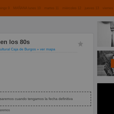
ingo 9
MAÑANA lunes 10
martes 11
miércoles 12
jueves 13
viernes
en los 80s
ultural Caja de Burgos
» ver mapa
isaremos cuando tengamos la fecha definitiva
iaremos