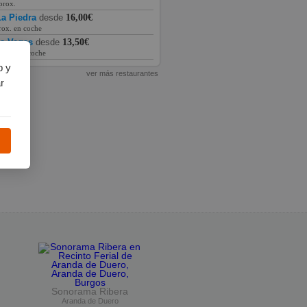
prox.
a Piedra
desde
16,00€
rox. en coche
as Vegas
desde
13,50€
prox. en coche
b y
ver más restaurantes
r
Sonorama Ribera
Aranda de Duero