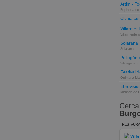
Artim - Tod
Espinosa de 
Clvnia cer
Villarmen
Villarmentero
Solarana
Solarana
Pollogóme
Villangómez
Festival d
Quintana Mar
Ebrovisió
Miranda de 
Cerca
Burg
RESTAURA
Villa