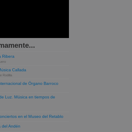
mamente...
 Ribera
uero
Música Callada
e Rodilla
Internacional de Órgano Barroco
o de Luz. Música en tiempos de
conciertos en el Museo del Retablo
a del Andén