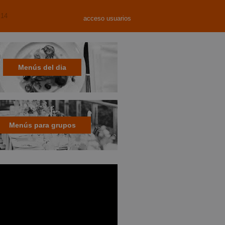
 14
acceso usuarios
Menús del dia
Menús para grupos