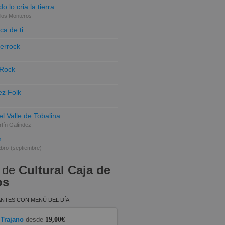
o lo cria la tierra
los Monteros
ca de ti
terrock
 Rock
z Folk
el Valle de Tobalina
tín Galíndez
n
Ebro
(septiembre)
 de
Cultural Caja de
os
NTES CON MENÚ DEL DÍA
 Trajano
desde
19,00€