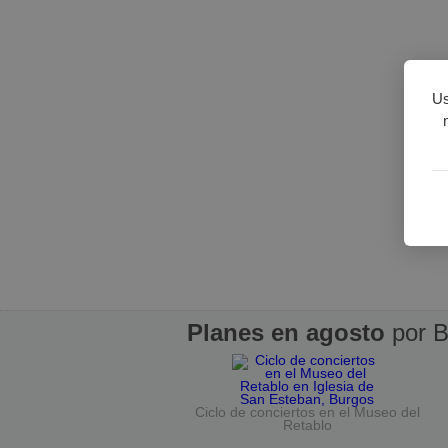
Us
Planes en agosto
por B
Ciclo de conciertos en el Museo del
Retablo