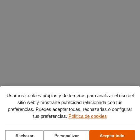
Usamos cookies propias y de terceros para analizar el uso del
sitio web y mostrarte publicidad relacionada con tus
preferencias. Puedes aceptar todas, rechazarlas o configurar
Planes en agosto
por Burgos
tus preferencias.
Política de cookies
Rechazar
Personalizar
Aceptar todo
Vuelta Ciclista a Burgos