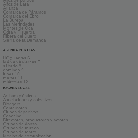
Alfoz de Burgos
Alfoz de Lara
Arlanza
Comarca de Páramos
Comarca del Ebro
La Bureba
Las Merindades
Montes de Oca
Odra y Pisuerga
Ribera del Duero
Sierra de la Demanda
AGENDA POR DÍAS
HOY jueves 6
MAÑANA viernes 7
sábado 8
domingo 9
lunes 10
martes 11
miércoles 12
ESCENA LOCAL
Artistas plásticos
Asociaciones y colectivos
Bloggers
Cantautores
Clubes deportivos
Coaching
Directores, productores y actores
Grupos de danza
Grupos de música
Grupos de teatro
Medios de comunicación