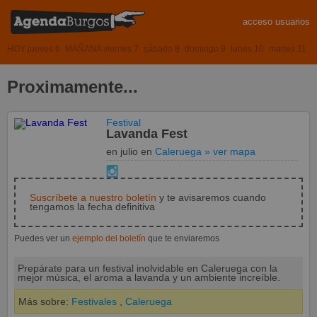
acceso usuarios
HOY jueves 6
MAÑANA viernes 7
sábado 8
domingo 9
lunes 10
martes 11
Proximamente...
Festival
Lavanda Fest
en julio
en
Caleruega
» ver mapa
Suscríbete a nuestro boletín
y te avisaremos cuando
tengamos la fecha definitiva
Puedes ver un
ejemplo del boletín
que te enviaremos
Prepárate para un festival inolvidable en Caleruega con la
mejor música, el aroma a lavanda y un ambiente increíble.
Más sobre:
Festivales
,
Caleruega