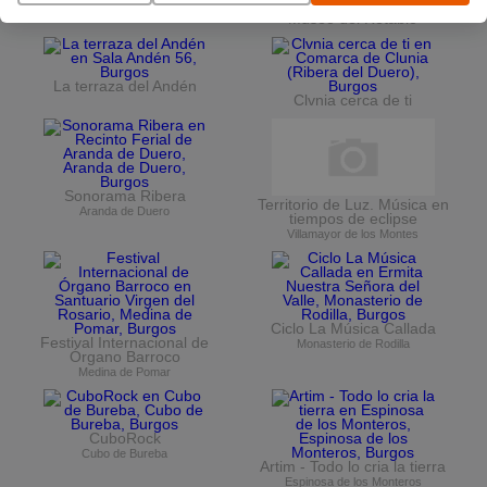
Ciclo de conciertos en el
Museo del Retablo
La terraza del Andén
Clvnia cerca de ti
Sonorama Ribera
Territorio de Luz. Música en
Aranda de Duero
tiempos de eclipse
Villamayor de los Montes
Ciclo La Música Callada
Festival Internacional de
Monasterio de Rodilla
Órgano Barroco
Medina de Pomar
CuboRock
Cubo de Bureba
Artim - Todo lo cria la tierra
Espinosa de los Monteros