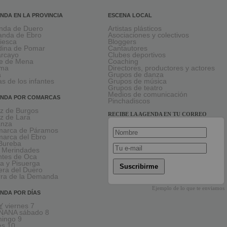
NDA EN LA PROVINCIA
ESCENA LOCAL
nda de Duero
Artistas plásticos
anda de Ebro
Asociaciones y colectivos
viesca
Bloggers
ina de Pomar
Cantautores
larcayo
Clubes deportivos
le de Mena
Coaching
rma
Directores, productores y actores
a
Grupos de danza
as de los infantes
Grupos de música
Grupos de teatro
Medios de comunicación
NDA POR COMARCAS
Pinchadiscos
oz de Burgos
RECIBE LA AGENDA EN TU CORREO
oz de Lara
anza
arca de Páramos
arca del Ebro
Bureba
 Merindades
tes de Oca
a y Pisuerga
Suscribirme
era del Duero
rra de la Demanda
Ejemplo de lo que te enviamos
NDA POR DÍAS
 viernes 7
ÑANA sábado 8
ingo 9
es 10