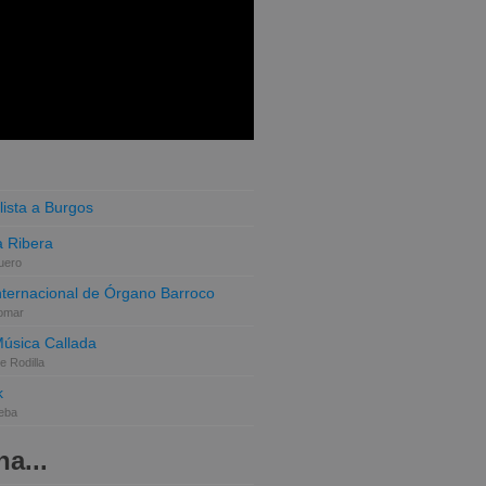
lista a Burgos
 Ribera
uero
Internacional de Órgano Barroco
omar
Música Callada
e Rodilla
k
eba
a...