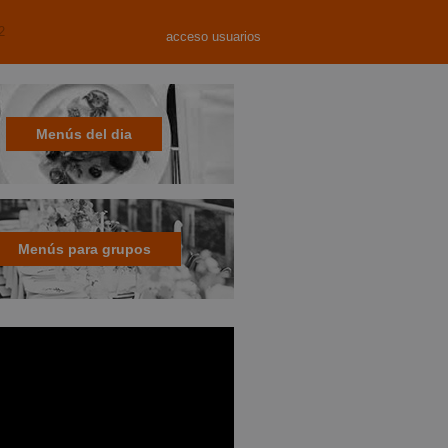
2
acceso usuarios
Menús del dia
Menús para grupos