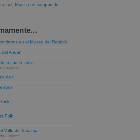
o de Luz. Música en tiempos de
mamente...
conciertos en el Museo del Retablo
a del Andén
o lo cria la tierra
los Monteros
ca de ti
terrock
 Rock
z Folk
el Valle de Tobalina
tín Galíndez