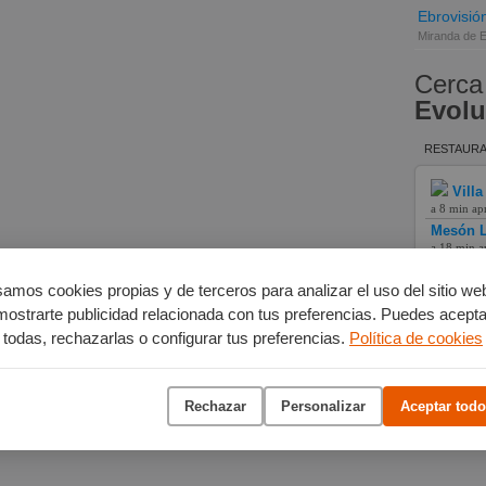
Ebrovisió
Miranda de 
Cerca
Evolu
RESTAURA
Villa
a 8 min ap
Mesón L
a 18 min a
Hotel L
a 12 min a
amos cookies propias y de terceros para analizar el uso del sitio we
mostrarte publicidad relacionada con tus preferencias. Puedes acepta
todas, rechazarlas o configurar tus preferencias.
Política de cookies
Rechazar
Personalizar
Aceptar todo