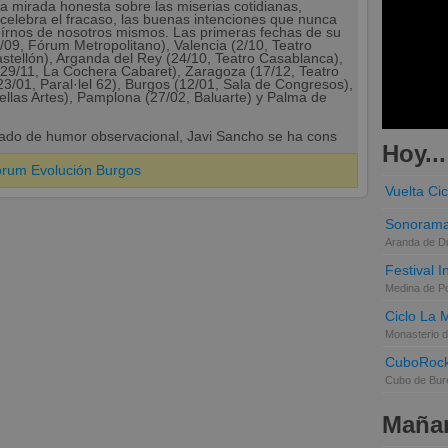
a mirada honesta sobre las miserias cotidianas,
elebra el fracaso, las buenas intenciones que nunca
reírnos de nosotros mismos. Las primeras fechas de su
/09, Fórum Metropolitano), Valencia (2/10, Teatro
Castellón), Arganda del Rey (24/10, Teatro Casablanca),
 (29/11, La Cochera Cabaret), Zaragoza (17/12, Teatro
3/01, Paral·lel 62), Burgos (12/01, Sala de Congresos),
ellas Artes), Pamplona (27/02, Baluarte) y Palma de
gado de humor observacional, Javi Sancho se ha cons
Hoy...
órum Evolución Burgos
Vuelta Cic
Sonorama
Aranda de D
Festival 
Medina de P
Ciclo La 
Monasterio d
CuboRoc
Cubo de Bur
Mañan