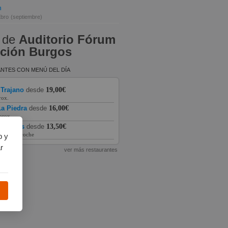
n
Ebro
(septiembre)
 de
Auditorio Fórum
ción Burgos
NTES CON MENÚ DEL DÍA
 Trajano
desde
19,00€
rox.
a Piedra
desde
16,00€
prox.
as Vegas
desde
13,50€
prox. en coche
b y
r
ver más restaurantes