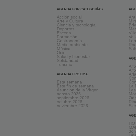
AGENDA POR CATEGORÍAS
AGE
Acción social
Ara
Arte y Cultura
Mir
Ciencia y tecnología
Bri
Deportes
Med
Escena
Vil
Formación
Val
Gastronomía
Le
Medio ambiente
Ro
Música
Sal
Ocio
Salud y bienestar
AGE
Solidaridad
Turismo
Alf
Alf
Arl
AGENDA PRÓXIMA
Com
Esta semana
Com
Este fin de semana
La 
Asunción de la Virgen
Las
agosto 2026
Mon
septiembre 2026
Odr
octubre 2026
Rib
noviembre 2026
Sie
AGE
HOY
MA
dom
lun