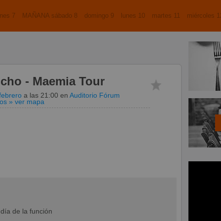
nes 7
MAÑANA sábado 8
domingo 9
lunes 10
martes 11
miércoles 1
ncho - Maemia Tour
febrero
a las 21:00
en
Auditorio Fórum
gos
» ver mapa
día de la función