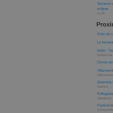
Territori
eclipse
La Vid
Proxi
Ciclo de 
La terraz
Artim - Tod
Espinosa de 
Clvnia cer
Villarmen
Villarmentero
Solarana
Solarana
Pollogóme
Villangómez
Festival d
Quintana Mar