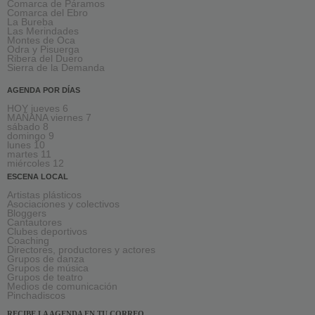
Comarca de Páramos
Comarca del Ebro
La Bureba
Las Merindades
Montes de Oca
Odra y Pisuerga
Ribera del Duero
Sierra de la Demanda
AGENDA POR DÍAS
HOY jueves 6
MAÑANA viernes 7
sábado 8
domingo 9
lunes 10
martes 11
miércoles 12
ESCENA LOCAL
Artistas plásticos
Asociaciones y colectivos
Bloggers
Cantautores
Clubes deportivos
Coaching
Directores, productores y actores
Grupos de danza
Grupos de música
Grupos de teatro
Medios de comunicación
Pinchadiscos
RECIBE LA AGENDA EN TU CORREO