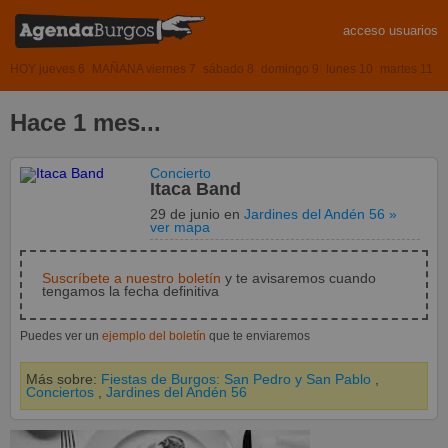
acceso usuarios
HOY jueves 6
MAÑANA viernes 7
sábado 8
domingo 9
lunes 10
martes 11
Hace 1 mes...
Concierto
Itaca Band
29 de junio
en
Jardines del Andén 56
»
ver mapa
Suscríbete a nuestro boletín
y te avisaremos cuando
tengamos la fecha definitiva
Puedes ver un
ejemplo del boletín
que te enviaremos
Más sobre:
Fiestas de Burgos: San Pedro y San Pablo
,
Conciertos
,
Jardines del Andén 56