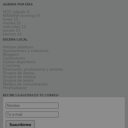
AGENDA POR DÍAS
HOY sábado 8
MAÑANA domingo 9
lunes 10
martes 11
miércoles 12
jueves 13
viernes 14
ESCENA LOCAL
Artistas plásticos
Asociaciones y colectivos
Bloggers
Cantautores
Clubes deportivos
Coaching
Directores, productores y actores
Grupos de danza
Grupos de música
Grupos de teatro
Medios de comunicación
Pinchadiscos
RECIBE LA AGENDA EN TU CORREO
Suscribirme