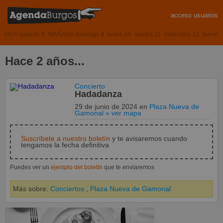
acceso usuarios
HOY sábado 8
MAÑANA domingo 9
lunes 10
martes 11
miércoles 12
jueves
Hace 2 años...
Concierto
Hadadanza
29 de junio de 2024
en
Plaza Nueva de
Gamonal
» ver mapa
Suscríbete a nuestro boletín
y te avisaremos cuando
tengamos la fecha definitiva
Puedes ver un
ejemplo del boletín
que te enviaremos
Más sobre:
Conciertos
,
Plaza Nueva de Gamonal