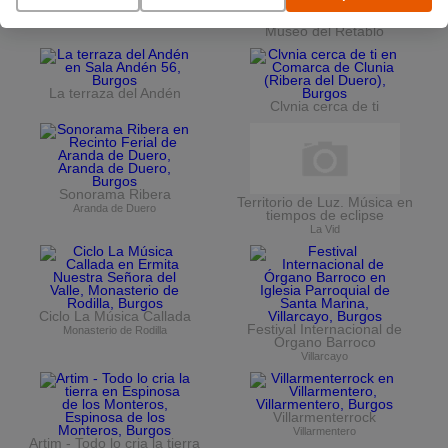
Vuelta Ciclista a Burgos
Ciclo de conciertos en el
Museo del Retablo
La terraza del Andén
Clvnia cerca de ti
Sonorama Ribera
Territorio de Luz. Música en
Aranda de Duero
tiempos de eclipse
La Vid
Ciclo La Música Callada
Festival Internacional de
Monasterio de Rodilla
Órgano Barroco
Villarcayo
Villarmenterrock
Villarmentero
Artim - Todo lo cria la tierra