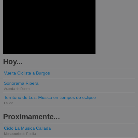
Hoy...
Vuelta Ciclista a Burgos
Sonorama Ribera
Aranda de Duero
Territorio de Luz. Música en tiempos de eclipse
La Vid
Proximamente...
Ciclo La Música Callada
Monasterio de Rodilla