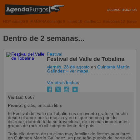
acceso usuarios
HOY sábado 8
MAÑANA domingo 9
lunes 10
martes 11
miércoles 12
jueves
Dentro de 2 semanas...
Festival
Festival del Valle de Tobalina
viernes, 28 de agosto
en
Quintana Martín
Galíndez
» ver mapa
Ver otras fechas
Visitas:
6667
Precio:
gratis, entrada libre
El Festival del Valle de Tobalina es un evento gratuito, hecho
desde el amor por la música y en el que hemos podido
disfrutar, durante toda su trayectoria, de los más importantes
grupos de rock n’roll independiente del país.
Todo ello dentro de un clima muy familiar de fiestas populares
en Quintana Martín Galíndez, un pequeño pueblo del norte de