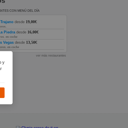
os
NTES CON MENÚ DEL DÍA
 Trajano
desde
19,00€
prox.
a Piedra
desde
16,00€
rox. en coche
as Vegas
desde
13,50€
prox. en coche
ver más restaurantes
b y
r