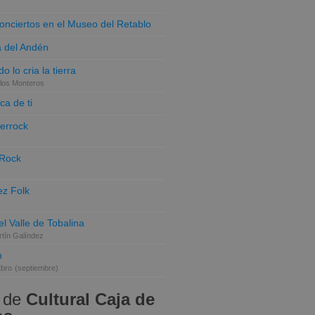
conciertos en el Museo del Retablo
a del Andén
o lo cria la tierra
los Monteros
ca de ti
terrock
 Rock
z Folk
el Valle de Tobalina
tín Galíndez
n
Ebro
(septiembre)
 de
Cultural Caja de