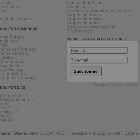
larcayo
Clubes deportivos
le de Mena
Coaching
rma
Directores, productores y actores
a
Grupos de danza
as de los infantes
Grupos de música
Grupos de teatro
Medios de comunicación
NDA POR COMARCAS
Pinchadiscos
oz de Burgos
RECIBE LA AGENDA EN TU CORREO
oz de Lara
anza
arca de Páramos
arca del Ebro
Bureba
 Merindades
tes de Oca
a y Pisuerga
Suscribirme
era del Duero
rra de la Demanda
Ejemplo de lo que te enviamos
NDA POR DÍAS
 sábado 8
ÑANA domingo 9
es 10
tes 11
rcoles 12
ves 13
rnes 14
tacta
|
Diseño web
: iCREATiVOS ¿Necesitas una página web? Estamo