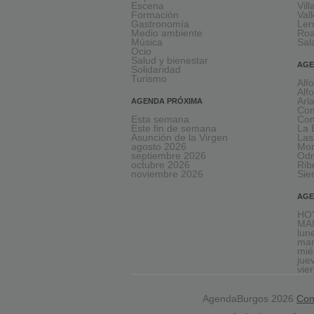
Escena
Vil
Formación
Val
Gastronomía
Le
Medio ambiente
Ro
Música
Sal
Ocio
Salud y bienestar
AGE
Solidaridad
Turismo
Alf
Alf
Arl
AGENDA PRÓXIMA
Com
Esta semana
Com
Este fin de semana
La 
Asunción de la Virgen
Las
agosto 2026
Mon
septiembre 2026
Odr
octubre 2026
Rib
noviembre 2026
Sie
AGE
HOY
MA
lun
mar
mié
jue
vie
AgendaBurgos 2026
Con