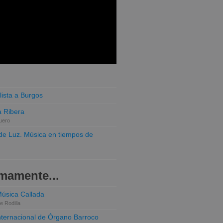
lista a Burgos
 Ribera
uero
o de Luz. Música en tiempos de
mamente...
Música Callada
e Rodilla
Internacional de Órgano Barroco