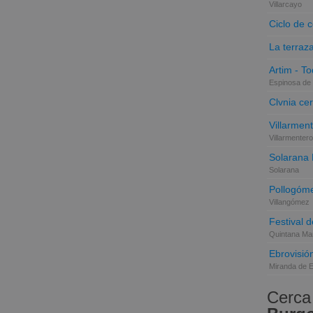
Villarcayo
Ciclo de 
La terraz
Artim - Tod
Espinosa de 
Clvnia cer
Villarmen
Villarmentero
Solarana
Solarana
Pollogóme
Villangómez
Festival d
Quintana Mar
Ebrovisió
Miranda de 
Cerca