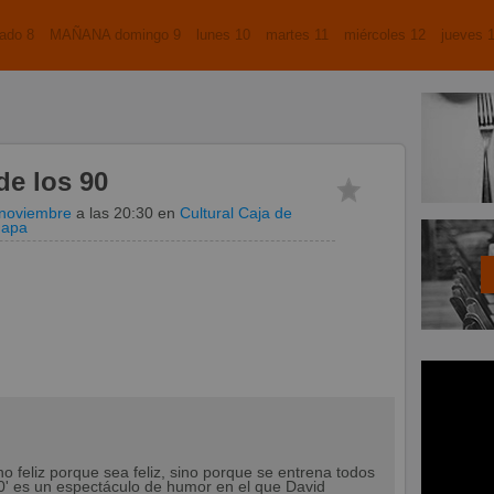
ado 8
MAÑANA domingo 9
lunes 10
martes 11
miércoles 12
jueves 
de los 90
 noviembre
a las 20:30
en
Cultural Caja de
mapa
o feliz porque sea feliz, sino porque se entrena todos
90' es un espectáculo de humor en el que David