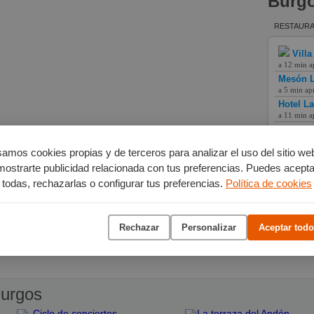
Burg
RESTAURA
Villa
a 12 min a
Mesón L
a 5 min ap
Hotel L
a 11 min a
amos cookies propias y de terceros para analizar el uso del sitio we
mostrarte publicidad relacionada con tus preferencias. Puedes acepta
todas, rechazarlas o configurar tus preferencias.
Política de cookies
Rechazar
Personalizar
Aceptar todo
urgos