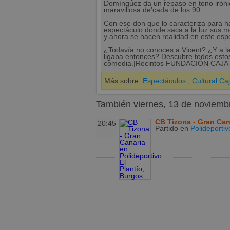
Domínguez da un repaso en tono irónic
maravillosa de'cada de los 90.
Con ese don que lo caracteriza para hac
espectáculo donde saca a la luz sus m
y ahora se hacen realidad en este esp
¿Todavía no conoces a Vicent? ¿Y a la
ligaba entonces? Descubre todos estos
comedia.|Recintos FUNDACIÓN CAJ
Más sobre:
Espectáculos
,
Cultural Ca
También viernes, 13 de noviemb
CB Tizona - Gran Can
20:45
Partido
en
Polideportiv