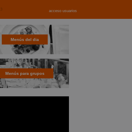
13
acceso usuarios
Menús del dia
Menús para grupos