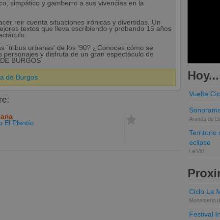
o, simpático y gamberro a sus vivencias en la
er reir cuenta situaciones irónicas y divertidas. Un
ejores textos que lleva escribiendo y probando 15 años
ectáculo.
s `tribus urbanas' de los '90? ¿Conoces cómo se
 personajes y disfruta de un gran espectáculo de
A DE BURGOS
Hoy...
ja de Burgos
Vuelta Cic
re:
Sonorama
aria
Aranda de D
o El Plantío
Territori
eclipse
La Vid
Proxi
Ciclo La 
Monasterio d
Festival 