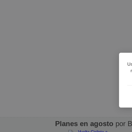
Us
Planes en agosto
por B