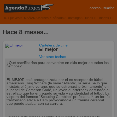
acceso usuarios
HOY jueves 6
MAÑANA viernes 7
sábado 8
domingo 9
lunes 10
martes 11
Hace 8 meses...
Cartelera de cine
El mejor
Ver otras fechas
¿Qué sacrificarías para convertirte en el/la mejor de todos los
tiempos?
EL MEJOR está protagonizada por el ex receptor de fútbol
americano Tyriq Withers (la serie “Atlanta”, la serie Sé lo que
hicisteis el último verano, que se estrenará próximamente) en
el papel de Cameron Cade, un joven quarterback destinado al
estrellato que ha entregado su vida y su identidad al fútbol. La
víspera del famoso “Scouting Combine” profesional*, un forofo
trastornado ataca a Cam provocándole un trauma cerebral
que puede acabar con su carrera.