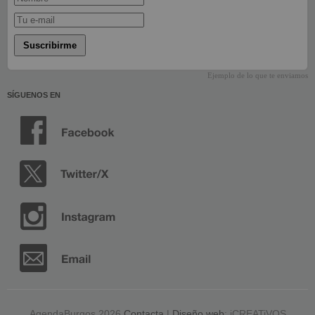
Suscribirme
Ejemplo de lo que te enviamos
SÍGUENOS EN
AgendaBurgos 2026
Contacta
|
Diseño web
: iCREATiVOS