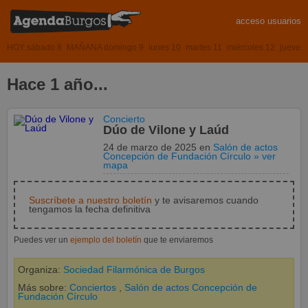
acceso usuarios
HOY sábado 8
MAÑANA domingo 9
lunes 10
martes 11
miércoles 12
jueves
Hace 1 año...
Concierto
Dúo de Vilone y Laúd
24 de marzo de 2025
en
Salón de actos
Concepción de Fundación Círculo
» ver
mapa
Suscríbete a nuestro boletín
y te avisaremos cuando
tengamos la fecha definitiva
Puedes ver un
ejemplo del boletín
que te enviaremos
Organiza:
Sociedad Filarmónica de Burgos
Más sobre:
Conciertos
,
Salón de actos Concepción de
Fundación Círculo