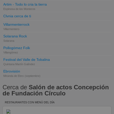
Artim - Todo lo cria la tierra
Espinosa de los Monteros
Clvnia cerca de ti
Villarmenterrock
Villarmentero
Solarana Rock
Solarana
Pollogómez Folk
Villangómez
Festival del Valle de Tobalina
Quintana Martín Galíndez
Ebrovisión
Miranda de Ebro
(septiembre)
Cerca de
Salón de actos Concepción
de Fundación Círculo
RESTAURANTES CON MENÚ DEL DÍA