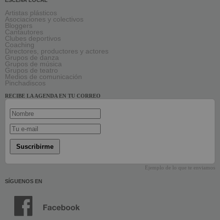
ESCENA LOCAL
Artistas plásticos
Asociaciones y colectivos
Bloggers
Cantautores
Clubes deportivos
Coaching
Directores, productores y actores
Grupos de danza
Grupos de música
Grupos de teatro
Medios de comunicación
Pinchadiscos
RECIBE LA AGENDA EN TU CORREO
Suscribirme
Ejemplo de lo que te enviamos
SÍGUENOS EN