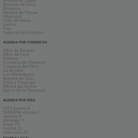
Aranda de Duero
Miranda de Ebro
Briviesca
Medina de Pomar
Villarcayo
Valle de Mena
Lerma
Roa
Salas de los infantes
AGENDA POR COMARCAS
Alfoz de Burgos
Alfoz de Lara
Arlanza
Comarca de Páramos
Comarca del Ebro
La Bureba
Las Merindades
Montes de Oca
Odra y Pisuerga
Ribera del Duero
Sierra de la Demanda
AGENDA POR DÍAS
HOY jueves 6
MAÑANA viernes 7
sábado 8
domingo 9
lunes 10
martes 11
miércoles 12