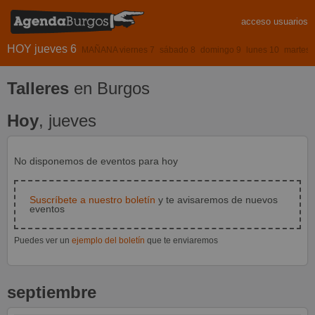
acceso usuarios
HOY jueves 6
MAÑANA viernes 7
sábado 8
domingo 9
lunes 10
martes 
Talleres
en Burgos
Hoy
, jueves
No disponemos de eventos para hoy
Suscríbete a nuestro boletín
y te avisaremos de nuevos
eventos
Puedes ver un
ejemplo del boletín
que te enviaremos
septiembre