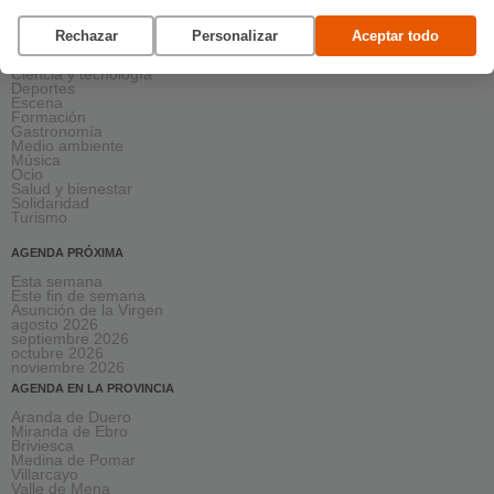
AGENDA POR CATEGORÍAS
Rechazar
Personalizar
Aceptar todo
Acción social
Arte y Cultura
Ciencia y tecnología
Deportes
Escena
Formación
Gastronomía
Medio ambiente
Música
Ocio
Salud y bienestar
Solidaridad
Turismo
AGENDA PRÓXIMA
Esta semana
Este fin de semana
Asunción de la Virgen
agosto 2026
septiembre 2026
octubre 2026
noviembre 2026
AGENDA EN LA PROVINCIA
Aranda de Duero
Miranda de Ebro
Briviesca
Medina de Pomar
Villarcayo
Valle de Mena