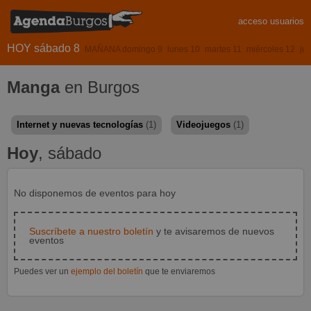
acceso usuarios
HOY sábado 8
MAÑANA domingo 9
lunes 10
martes 11
miércoles 12
ju
Manga
en Burgos
Internet y nuevas tecnologías
(1)
Videojuegos
(1)
Hoy
, sábado
No disponemos de eventos para hoy
Suscríbete a nuestro boletín
y te avisaremos de nuevos
eventos
Puedes ver un
ejemplo del boletín
que te enviaremos