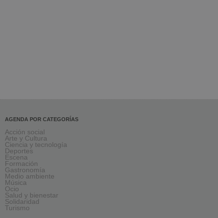
AGENDA POR CATEGORÍAS
Acción social
Arte y Cultura
Ciencia y tecnología
Deportes
Escena
Formación
Gastronomía
Medio ambiente
Música
Ocio
Salud y bienestar
Solidaridad
Turismo