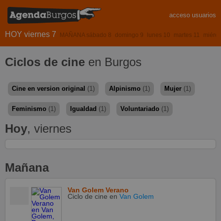
acceso usuarios
HOY viernes 7
MAÑANA sábado 8
domingo 9
lunes 10
martes 11
miérco
Ciclos de cine
en Burgos
Cine en version original
(1)
Alpinismo
(1)
Mujer
(1)
Feminismo
(1)
Igualdad
(1)
Voluntariado
(1)
Hoy
, viernes
Mañana
Van Golem Verano
Ciclo de cine
en
Van Golem