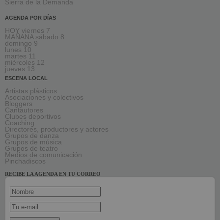
Sierra de la Demanda
AGENDA POR DÍAS
HOY viernes 7
MAÑANA sábado 8
domingo 9
lunes 10
martes 11
miércoles 12
jueves 13
ESCENA LOCAL
Artistas plásticos
Asociaciones y colectivos
Bloggers
Cantautores
Clubes deportivos
Coaching
Directores, productores y actores
Grupos de danza
Grupos de música
Grupos de teatro
Medios de comunicación
Pinchadiscos
RECIBE LA AGENDA EN TU CORREO