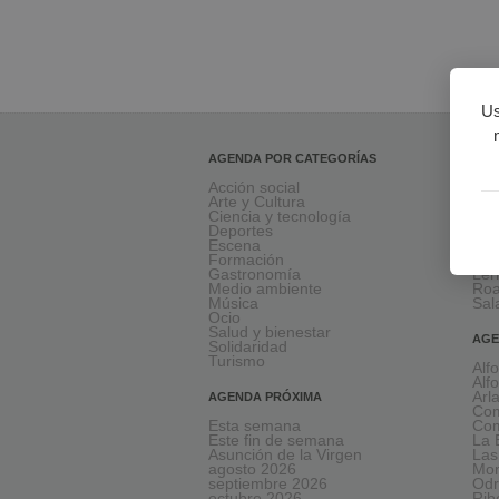
Us
AGENDA POR CATEGORÍAS
AGE
Acción social
Ara
Arte y Cultura
Mir
Ciencia y tecnología
Bri
Deportes
Med
Escena
Vil
Formación
Val
Gastronomía
Le
Medio ambiente
Ro
Música
Sal
Ocio
Salud y bienestar
AGE
Solidaridad
Turismo
Alf
Alf
Arl
AGENDA PRÓXIMA
Com
Esta semana
Com
Este fin de semana
La 
Asunción de la Virgen
Las
agosto 2026
Mon
septiembre 2026
Odr
octubre 2026
Rib