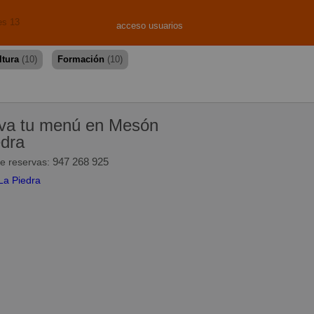
es 13
acceso usuarios
ltura
(10)
Formación
(10)
va tu menú en Mesón
edra
947 268 925
de reservas: