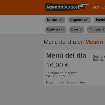
HOY sá
Música
(88)
Deportes
(66)
Parti
Cartelera
(9)
Cine
(2)
Torneos
(1
Menú del día en
Mesón 
Menú del día
Solo al 
bebida.
16,00 €
Teléfono de reservas:
947 268 925
Disponible:
Sólo comidas