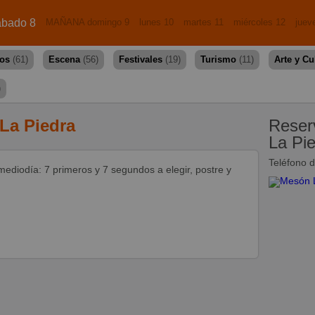
bado 8
MAÑANA domingo 9
lunes 10
martes 11
miércoles 12
juev
dos
(61)
Escena
(56)
Festivales
(19)
Turismo
(11)
Arte y Cu
)
La Piedra
Reser
La Pi
Teléfono 
mediodía: 7 primeros y 7 segundos a elegir, postre y