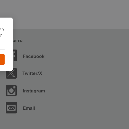
b y
r
SÍGUENOS EN